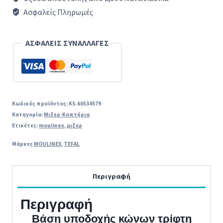
MOULINEX
Ασφαλείς Πληρωμές
DJ750
original
ΑΣΦΑΛΕΙΣ ΣΥΝΑΛΛΑΓΕΣ
ποσότητα
Κωδικός προϊόντος:
KS.60534579
Κατηγορία:
Μιξερ-Κοπτήρια
Ετικέτες:
moulinex
,
μιξερ
Μάρκες
MOULINEX
,
TEFAL
Περιγραφή
Περιγραφή
Βάση υποδοχής κώνων τρίφτη