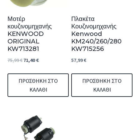
Μοτέρ
Πλακέτα
κουζινομηχανής
Κουζινομηχανής
KENWOOD
Kenwood
ORIGINAL
KM240/260/280
KW713281
KW715256
Original
Η
75,99
€
71,40
€
57,99
€
price
τρέχουσα
was:
τιμή
ΠΡΟΣΘΉΚΗ ΣΤΟ
ΠΡΟΣΘΉΚΗ ΣΤΟ
ΚΑΛΆΘΙ
ΚΑΛΆΘΙ
75,99 €.
είναι:
71,40 €.