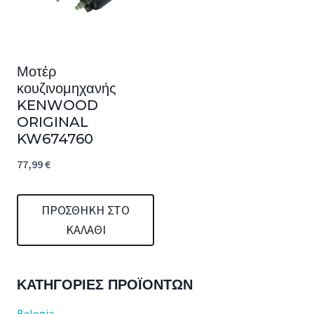
Μοτέρ
κουζινομηχανής
KENWOOD
ORIGINAL
KW674760
77,99
€
ΠΡΟΣΘΉΚΗ ΣΤΟ
ΚΑΛΆΘΙ
ΚΑΤΗΓΟΡΊΕΣ ΠΡΟΪΌΝΤΩΝ
Belogia