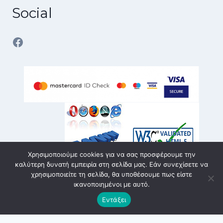
Social
Facebook
Χρησιμοποιούμε cookies για να σας προσφέρουμε την
καλύτερη δυνατή εμπειρία στη σελίδα μας. Εάν συνεχίσετε να
χρησιμοποιείτε τη σελίδα, θα υποθέσουμε πως είστε
ικανοποιημένοι με αυτό.
© 2026 karvouniaris - service | All rights reserved | Κατασκευή
Εντάξει
eshop Θεσσαλονίκη
SmartWebDesign