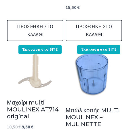
15,50
€
ΠΡΟΣΘΉΚΗ ΣΤΟ
ΠΡΟΣΘΉΚΗ ΣΤΟ
ΚΑΛΆΘΙ
ΚΑΛΆΘΙ
Έκπτωση στο SITE
Έκπτωση στο SITE
Μαχαίρι multi
MOULINEX AT714
Μπώλ κοπής MULTI
original
MOULINEX –
MULINETTE
Original
Η
10,50
€
9,50
€