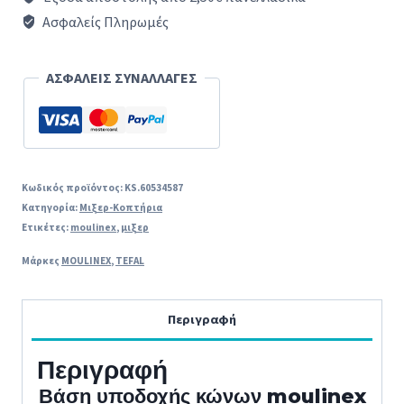
MOULINEX
Ασφαλείς Πληρωμές
DJ755...
original
ΑΣΦΑΛΕΙΣ ΣΥΝΑΛΛΑΓΕΣ
ποσότητα
Κωδικός προϊόντος:
KS.60534587
Κατηγορία:
Μιξερ-Κοπτήρια
Ετικέτες:
moulinex
,
μιξερ
Μάρκες
MOULINEX
,
TEFAL
Περιγραφή
Περιγραφή
Βάση υποδοχής κώνων moulinex