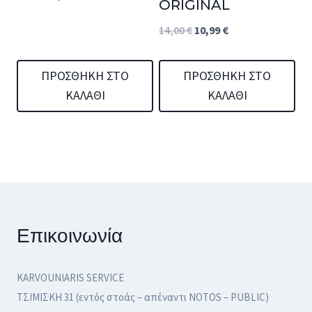
ORIGINAL
price
τρέχουσα
Original
Η
14,00
€
10,99
€
was:
τιμή
price
τρέχουσα
10,50 €.
είναι:
was:
τιμή
ΠΡΟΣΘΉΚΗ ΣΤΟ
ΠΡΟΣΘΉΚΗ ΣΤΟ
9,50 €.
ΚΑΛΆΘΙ
ΚΑΛΆΘΙ
14,00 €.
είναι:
10,99 €.
Επικοινωνία
KARVOUNIARIS SERVICE
ΤΣΙΜΙΣΚΗ 31 (εντός στοάς – απέναντι NOTOS – PUBLIC)