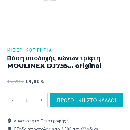
ΜΙΞΕΡ-ΚΟΠΤΉΡΙΑ
Βάση υποδοχής κώνων τρίφτη
MOULINEX DJ755… original
Original
Η
17,20
€
14,00
€
price
τρέχουσα
Βάση
ΠΡΟΣΘΉΚΗ ΣΤΟ ΚΑΛΆΘΙ
was:
τιμή
υποδοχής
17,20 €.
είναι:
κώνων
Δυνατότητα Επιστροφής *
τρίφτη
14,00 €.
Έξοδα αποστολής από 2,50€ πανελλαδικά