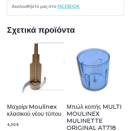
Ακολουθήστε μας στο
FACEBOOK
Σχετικά προϊόντα
Μαχαίρι Moulinex
Μπώλ κοπής MULTI
κλασικού νέου τύπου
MOULINEX
MULINETTE
4,50
€
ORIGINAL AT718