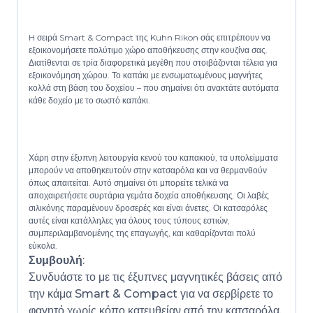
H σειρά Smart & Compact της Kuhn Rikon σάς επιτρέπουν να
εξοικονομήσετε πολύτιμο χώρο αποθήκευσης στην κουζίνα σας.
Διατίθενται σε τρία διαφορετικά μεγέθη που στοιβάζονται τέλεια για
εξοικονόμηση χώρου. Το καπάκι με ενσωματωμένους μαγνήτες
κολλά στη βάση του δοχείου – που σημαίνει ότι ανακτάτε αυτόματα
κάθε δοχείο με το σωστό καπάκι.
Χάρη στην έξυπνη λειτουργία κενού του καπακιού, τα υπολείμματα
μπορούν να αποθηκευτούν στην κατσαρόλα και να θερμανθούν
όπως απαιτείται. Αυτό σημαίνει ότι μπορείτε τελικά να
αποχαιρετήσετε συρτάρια γεμάτα δοχεία αποθήκευσης. Οι λαβές
σιλικόνης παραμένουν δροσερές και είναι άνετες. Οι κατσαρόλες
αυτές είναι κατάλληλες για όλους τους τύπους εστιών,
συμπεριλαμβανομένης της επαγωγής, και καθαρίζονται πολύ
εύκολα.
Συμβουλή
:
Συνδυάστε το με τις έξυπνες μαγνητικές βάσεις από
την κάμα Smart & Compact για να σερβίρετε το
φαγητό χωρίς κόπο κατευθείαν από την κατσαρόλα.