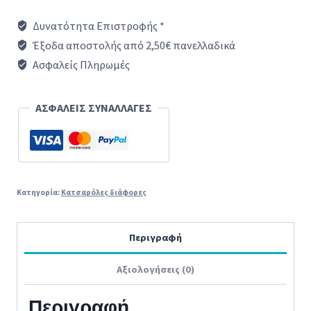
cookware
Δυνατότητα Επιστροφής *
set
Έξοδα αποστολής από 2,50€ πανελλαδικά
16/20/24
Ασφαλείς Πληρωμές
cm
|
ΑΣΦΑΛΕΙΣ ΣΥΝΑΛΛΑΓΕΣ
1.5/3.0/5.0
l
|
BOX
Κατηγορία:
Κατσαρόλες διάφορες
|
black
Περιγραφή
ποσότητα
Αξιολογήσεις (0)
Περιγραφή