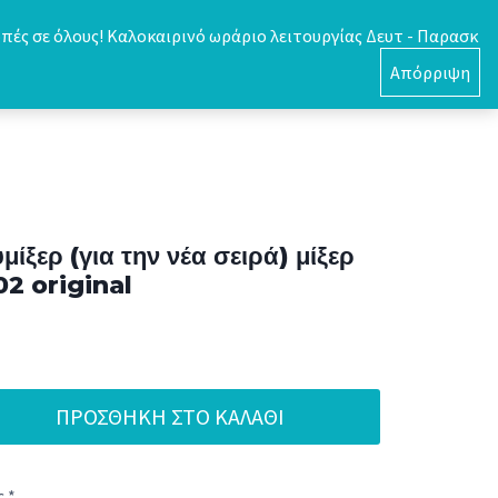
πές σε όλους! Καλοκαιρινό ωράριο λειτουργίας Δευτ - Παρασκ
0
Απόρριψη
ξερ (για την νέα σειρά) μίξερ
2 original
ΠΡΟΣΘΉΚΗ ΣΤΟ ΚΑΛΆΘΙ
 *