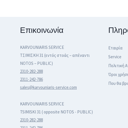
Επικοινωνία
Πληρ
KARVOUNIARIS SERVICE
Εταιρία
ΤΣΙΜΙΣΚΗ 31 (εντός στοάς – απέναντι
Service
NOTOS – PUBLIC)
Πολιτική 
2310-282-288
Όροι χρήσ
2311-242-786
Που θα βρ
sales@karvouniaris-service.com
KARVOUNIARIS SERVICE
TSIMISKI 31 ( opposite NOTOS - PUBLIC)
2310-282-288
2311-242-786