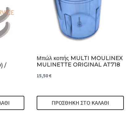
Μπώλ κοπής MULTI MOULINEX
MULINETTE ORIGINAL AT718
 /
15,50
€
ΛΆΘΙ
ΠΡΟΣΘΉΚΗ ΣΤΟ ΚΑΛΆΘΙ