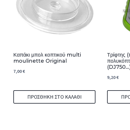
Καπάκι μπολ κοπτικού multi
Τρίφτης 
moulinette Original
πολυκόπ
(DJ750…)
7,00
€
9,20
€
ΠΡΟΣΘΉΚΗ ΣΤΟ ΚΑΛΆΘΙ
ΠΡΟ