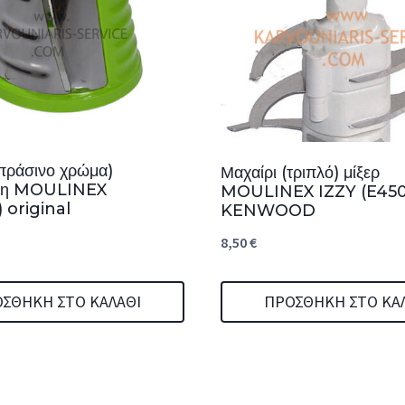
(πράσινο χρώμα)
Μαχαίρι (τριπλό) μίξερ
τη MOULINEX
MOULINEX IZZY (E450)
 original
KENWOOD
8,50
€
ΣΘΉΚΗ ΣΤΟ ΚΑΛΆΘΙ
ΠΡΟΣΘΉΚΗ ΣΤΟ ΚΑ