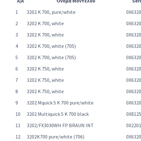
A/A
Όνομα Μοντέλου
Ser
1
3202 K 700, pure/white
0X632
2
3202 K 700, white
0X632
3
3202 K 700, white
0X632
4
3202 K 700, white (705)
0X632
5
3202 K 700, white (705)
0X632
6
3202 K 750, white
0X632
7
3202 K 750, white
0X632
8
3202 K 750, white
0X632
9
3202 Mquick 5 K 700 pure/white
0X632
10
3202 Multiquick 5 K 700 black
0X812
11
3202/FX3030WH FP BRAUN INT
0X220
12
3202K700 pure/white (706)
0X632