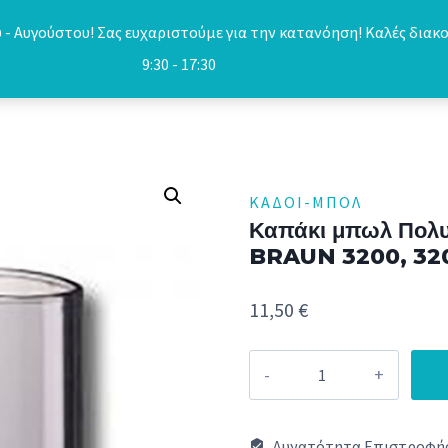
- Αυγούστου! Σας ευχαριστούμε για την κατανόηση! Καλές διακο
9:30 - 17:30
ΚΆΔΟΙ-ΜΠΟΛ
Καπάκι μπωλ Πολυμί
BRAUN 3200, 320
11,50
€
Καπάκι
μπωλ
Πολυμίξερ
Δυνατότητα Επιστροφής