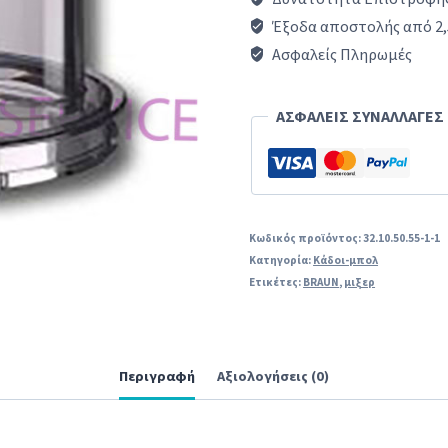
(για
Έξοδα αποστολής από 2,
την
Ασφαλείς Πληρωμές
νέα
σειρά)
ΑΣΦΑΛΕΙΣ ΣΥΝΑΛΛΑΓΕΣ
μίξερ
BRAUN
3200,
3202
Κωδικός προϊόντος:
32.10.50.55-1-1
Κατηγορία:
Κάδοι-μπολ
original
Ετικέτες:
BRAUN
,
μιξερ
ποσότητα
Περιγραφή
Αξιολογήσεις (0)