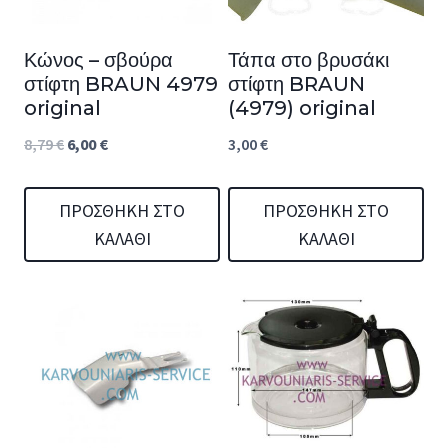
Κώνος – σβούρα
Τάπα στο βρυσάκι
στίφτη BRAUN 4979
στίφτη BRAUN
original
(4979) original
Original
Η
8,79
€
6,00
€
3,00
€
price
τρέχουσα
was:
τιμή
ΠΡΟΣΘΉΚΗ ΣΤΟ
ΠΡΟΣΘΉΚΗ ΣΤΟ
ΚΑΛΆΘΙ
ΚΑΛΆΘΙ
8,79 €.
είναι:
6,00 €.