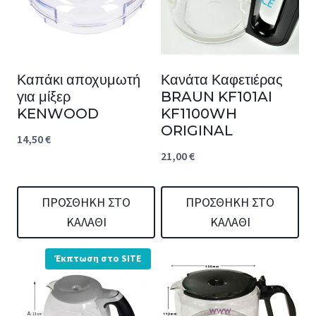
Καπάκι αποχυμωτή
Κανάτα Καφετιέρας
για μίξερ
BRAUN KF101AI
KENWOOD
KF1100WH
ORIGINAL
14,50
€
21,00
€
ΠΡΟΣΘΉΚΗ ΣΤΟ
ΠΡΟΣΘΉΚΗ ΣΤΟ
ΚΑΛΆΘΙ
ΚΑΛΆΘΙ
Έκπτωση στο SITE