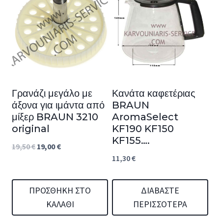
Γρανάζι μεγάλο με
Κανάτα καφετέριας
άξονα για ιμάντα από
BRAUN
μίξερ BRAUN 3210
AromaSelect
original
KF190 KF150
KF155….
Original
Η
19,50
€
19,00
€
11,30
€
price
τρέχουσα
was:
τιμή
ΠΡΟΣΘΉΚΗ ΣΤΟ
ΔΙΑΒΆΣΤΕ
19,50 €.
είναι:
ΚΑΛΆΘΙ
ΠΕΡΙΣΣΌΤΕΡΑ
19,00 €.