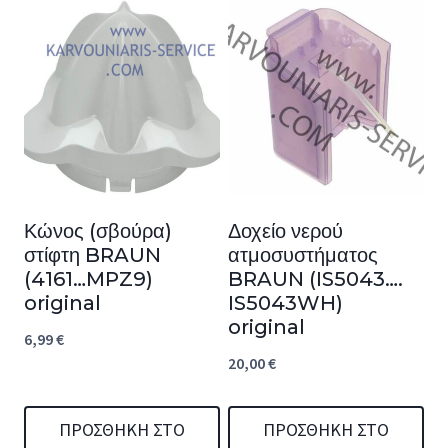
Κώνος (σβούρα)
Δοχείο νερού
στίφτη BRAUN
ατμοσυστήματος
(4161…MPZ9)
BRAUN (IS5043….
original
IS5043WH)
original
6,99
€
20,00
€
ΠΡΟΣΘΉΚΗ ΣΤΟ
ΠΡΟΣΘΉΚΗ ΣΤΟ