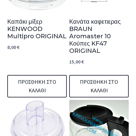
Καπάκι μίξερ
Κανάτα καφετιερας
KENWOOD
BRAUN
Multipro ORIGINAL
Aromaster 10
Κούπες KF47
8,00
€
ORIGINAL
15,00
€
ΠΡΟΣΘΉΚΗ ΣΤΟ
ΠΡΟΣΘΉΚΗ ΣΤΟ
ΚΑΛΆΘΙ
ΚΑΛΆΘΙ