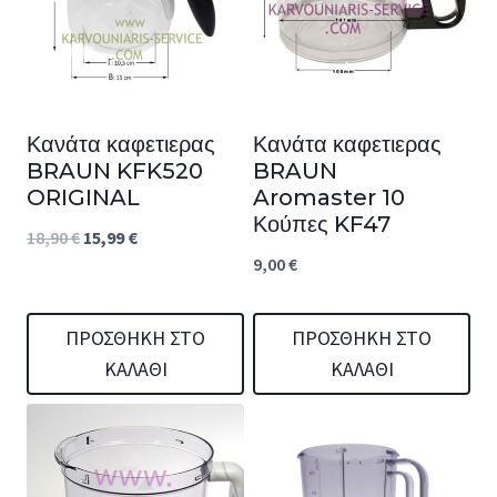
Κανάτα καφετιερας
Κανάτα καφετιερας
BRAUN KFK520
BRAUN
ORIGINAL
Aromaster 10
Κούπες KF47
Original
Η
18,90
€
15,99
€
9,00
€
price
τρέχουσα
was:
τιμή
ΠΡΟΣΘΉΚΗ ΣΤΟ
ΠΡΟΣΘΉΚΗ ΣΤΟ
18,90 €.
είναι:
ΚΑΛΆΘΙ
ΚΑΛΆΘΙ
15,99 €.