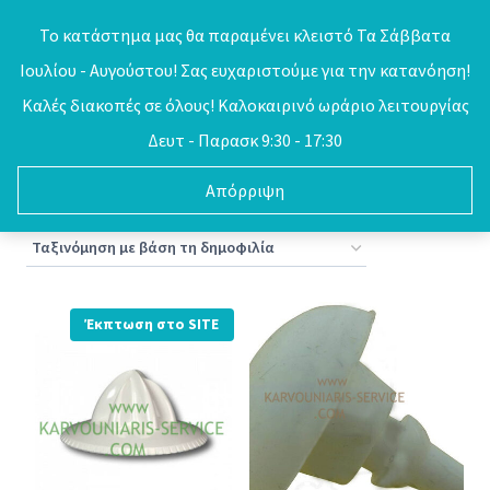
Skip
Το κατάστημα μας θα παραμένει κλειστό Τα Σάββατα
to
Ιουλίου - Αυγούστου! Σας ευχαριστούμε για την κατανόηση!
0
content
Καλές διακοπές σε όλους! Καλοκαιρινό ωράριο λειτουργίας
Δευτ - Παρασκ 9:30 - 17:30
Απόρριψη
Sorted
Βλέπετε 1–16 από 21 αποτελέσματα
by
popularity
Έκπτωση στο SITE