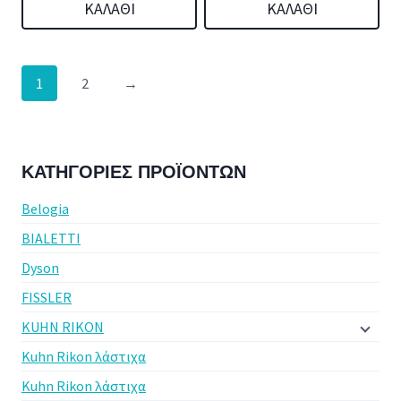
ΚΑΛΆΘΙ
ΚΑΛΆΘΙ
1
2
→
ΚΑΤΗΓΟΡΊΕΣ ΠΡΟΪΌΝΤΩΝ
Belogia
BIALETTI
Dyson
FISSLER
KUHN RIKON
Kuhn Rikon λάστιχα
Kuhn Rikon λάστιχα