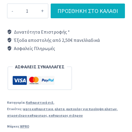
Wpro
ΠΡΟΣΘΉΚΗ ΣΤΟ ΚΑΛΆΘΙ
SIM005
Καθαριστικό
Δυνατότητα Επιστροφής *
για
Έξοδα αποστολής από 2,50€ πανελλαδικά
Σύστημα
Ασφαλείς Πληρωμές
Σιδερώματος
ποσότητα
ΑΣΦΑΛΕΙΣ ΣΥΝΑΛΛΑΓΕΣ
Κατηγορία:
Καθαριστικά σιδ.
Ετικέτες:
wpro καθαριστικα
,
αλατα
,
αμπουλες για προληψη αλατων
,
ατμοσιδερο καθαρισμος
,
καθαρισμος σιδηρου
Μάρκες
WPRO