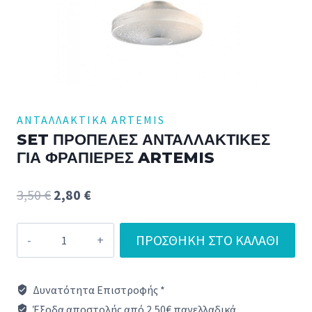
ΑΝΤΑΛΛΑΚΤΙΚΆ ARTEMIS
SET ΠΡΟΠΕΛΕΣ ΑΝΤΑΛΛΑΚΤΙΚΕΣ
ΓΙΑ ΦΡΑΠΙΕΡΕΣ ARTEMIS
Original
Η
3,50
€
2,80
€
price
τρέχουσα
SET
ΠΡΟΣΘΉΚΗ ΣΤΟ ΚΑΛΆΘΙ
was:
τιμή
ΠΡΟΠΕΛΕΣ
3,50 €.
είναι:
ΑΝΤΑΛΛΑΚΤΙΚΕΣ
Δυνατότητα Επιστροφής *
ΓΙΑ
2,80 €.
Έξοδα αποστολής από 2,50€ πανελλαδικά