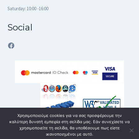
Saturday: 10:00 -16:00
Social
Facebook
Χρησιμοποιούμε cookies για να σας προσφέρουμε την
καλύτερη δυνατή εμπειρία στη σελίδα μας. Εάν συνεχίσετε να
χρησιμοποιείτε τη σελίδα, θα υποθέσουμε πως είστε
ικανοποιημένοι με αυτό.
© 2026 karvouniaris - service | All rights reserved | Κατασκευή