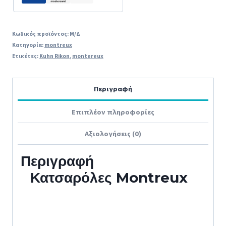
|
3.0
silver
Κωδικός προϊόντος:
Μ/Δ
Κατηγορία:
montreux
ποσότητα
Ετικέτες:
Kuhn Rikon
,
montereux
Περιγραφή
Επιπλέον πληροφορίες
Αξιολογήσεις (0)
Περιγραφή
Κατσαρόλες Montreux