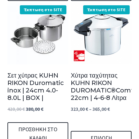
through
Αυτό
Έκπτωση στο SITE
Έκπτωση στο SITE
449,00 €
το
προϊόν
έχει
πολλαπλές
παραλλαγές.
Οι
Σετ χύτρας KUHN
Χύτρα ταχύτητας
επιλογές
RIKON Duromatic
KUHN RIKON
μπορούν
inox | 24cm 4.0-
DUROMATΙC®Comfor
να
8.0L | BOX |
22cm | 4-6-8 Λίτρα
επιλεγούν
Original
Η
Price
420,00
€
380,00
€
323,00
€
–
365,00
€
στη
price
τρέχουσα
range:
σελίδα
was:
τιμή
323,00 €
ΠΡΟΣΘΉΚΗ ΣΤΟ
του
ΚΑΛΆΘΙ
ΕΠΙΛΟΓΉ
420,00 €.
είναι:
through