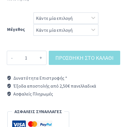
129,00 €
Μέγεθος
Montreux
ΠΡΟΣΘΉΚΗ ΣΤΟ ΚΑΛΆΘΙ
saucepan
|
Δυνατότητα Επιστροφής *
1.0
Έξοδα αποστολής από 2,50€ πανελλαδικά
l
Ασφαλείς Πληρωμές
|
1.5|
ΑΣΦΑΛΕΙΣ ΣΥΝΑΛΛΑΓΕΣ
2.0