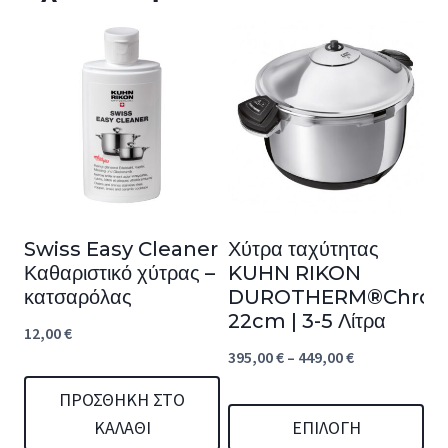
Swiss Easy Cleaner
Χύτρα ταχύτητας
Καθαριστικό χύτρας –
KUHN RIKON
κατσαρόλας
DUROTHERM®Chro
22cm | 3-5 Λίτρα
12,00
€
Price
395,00
€
–
449,00
€
range:
ΠΡΟΣΘΉΚΗ ΣΤΟ
395,00 €
ΚΑΛΆΘΙ
ΕΠΙΛΟΓΉ