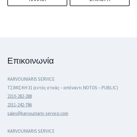
προϊόντος
380,00 €.
365,00 €
Αυτό
το
προϊόν
έχει
πολλαπλές
Επικοινωνία
παραλλαγές.
Οι
επιλογές
KARVOUNIARIS SERVICE
ΤΣΙΜΙΣΚΗ 31 (εντός στοάς – απέναντι NOTOS – PUBLIC)
μπορούν
2310-282-288
να
2311-242-786
επιλεγούν
sales@karvouniaris-service.com
στη
σελίδα
KARVOUNIARIS SERVICE