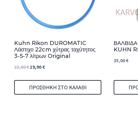
Kuhn Rikon DUROMATIC
ΒΑΛΒΙΔ
Λάστιχο 22cm χύτρας ταχύτητος
KUHN R
3-5-7 λίτρων Original
35,00
€
Original
Η
22,00
€
19,90
€
price
τρέχουσα
was:
τιμή
ΠΡΟΣΘΉΚΗ ΣΤΟ ΚΑΛΆΘΙ
ΠΡΟ
22,00 €.
είναι:
19,90 €.