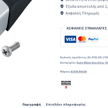
1757
Έξοδα αποστολής από 2,
Λαβή
Ασφαλείς Πληρωμές
Χύτρας
Ταχύτητος
ΑΣΦΑΛΕΙΣ ΣΥΝΑΛΛΑΓΕΣ
ORIGINAL
ποσότητα
Κωδικός προϊόντος:
KS.0701.KH.1758
Κατηγορίες:
Kuhn Rikon Χερούλια
,
Όλ
Μάρκες
KUHN RIKON
Περιγραφή
Επιπλέον πληροφορίες