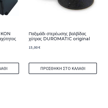
IKON
Παξιμάδι στερέωσης βαλβίδας
αχύτητος
χύτρας DUROMATIC original
15,00
€
ΛΆΘΙ
ΠΡΟΣΘΉΚΗ ΣΤΟ ΚΑΛΆΘΙ