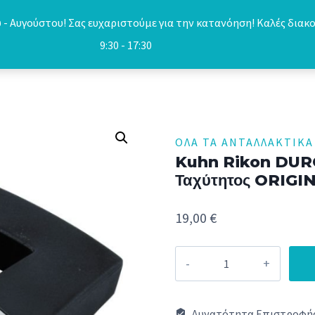
- Αυγούστου! Σας ευχαριστούμε για την κατανόηση! Καλές διακο
9:30 - 17:30
ΌΛΑ ΤΑ ΑΝΤΑΛΛΑΚΤΙΚΆ
Kuhn Rikon DUR
Ταχύτητος ORIGI
19,00
€
Kuhn
Rikon
DUROMATIC
Δυνατότητα Επιστροφής