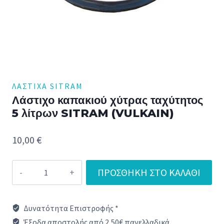
ΛΆΣΤΙΧΑ SITRAM
Λάστιχο καπακιού χύτρας ταχύτητος
5 λίτρων SITRAM (VULKAIN)
10,00
€
Λάστιχο
ΠΡΟΣΘΉΚΗ ΣΤΟ ΚΑΛΆΘΙ
καπακιού
χύτρας
Δυνατότητα Επιστροφής *
ταχύτητος
Έξοδα αποστολής από 2,50€ πανελλαδικά