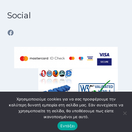
Social
Facebook
Χρησιμοποιούμε cookies για να σας προσφέρουμε την
καλύτερη δυνατή εμπειρία στη σελίδα μας. Εάν συνεχίσετε να
χρησιμοποιείτε τη σελίδα, θα υποθέσουμε πως είστε
ικανοποιημένοι με αυτό.
© 2026 karvouniaris - service | All rights reserved | Κατασκευή
Εντάξει
eshop Θεσσαλονίκη
SmartWebDesign