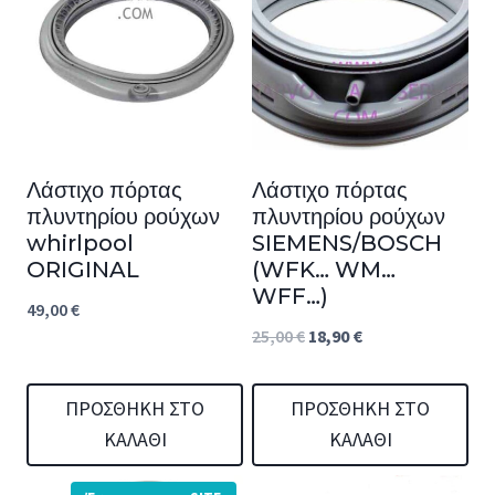
Λάστιχο πόρτας
Λάστιχο πόρτας
πλυντηρίου ρούχων
πλυντηρίου ρούχων
whirlpool
SIEMENS/BOSCH
ORIGINAL
(WFK… WM…
WFF…)
49,00
€
Original
Η
25,00
€
18,90
€
price
τρέχουσα
was:
τιμή
ΠΡΟΣΘΉΚΗ ΣΤΟ
ΠΡΟΣΘΉΚΗ ΣΤΟ
ΚΑΛΆΘΙ
ΚΑΛΆΘΙ
25,00 €.
είναι:
18,90 €.