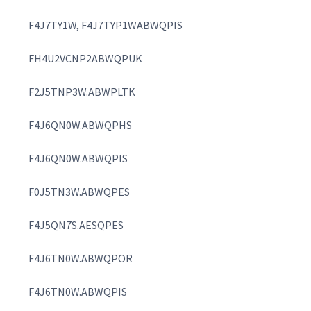
F4J7TY1W, F4J7TYP1WABWQPIS
FH4U2VCNP2ABWQPUK
F2J5TNP3W.ABWPLTK
F4J6QN0W.ABWQPHS
F4J6QN0W.ABWQPIS
F0J5TN3W.ABWQPES
F4J5QN7S.AESQPES
F4J6TN0W.ABWQPOR
F4J6TN0W.ABWQPIS