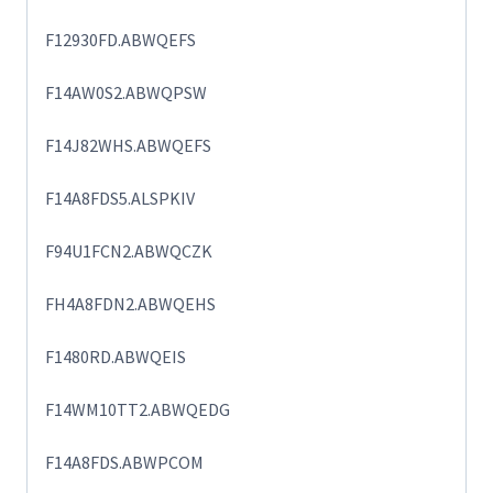
F12930FD.ABWQEFS
F14AW0S2.ABWQPSW
F14J82WHS.ABWQEFS
F14A8FDS5.ALSPKIV
F94U1FCN2.ABWQCZK
FH4A8FDN2.ABWQEHS
F1480RD.ABWQEIS
F14WM10TT2.ABWQEDG
F14A8FDS.ABWPCOM