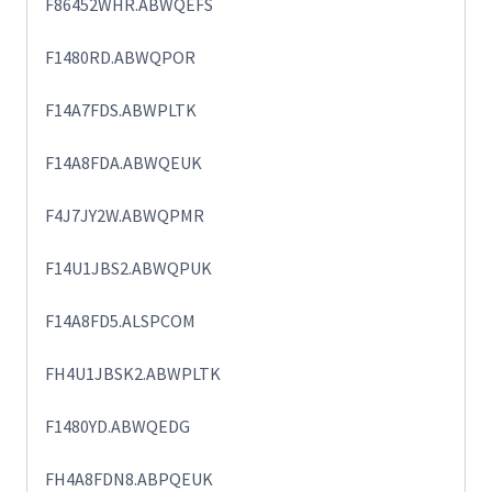
F86452WHR.ABWQEFS
F1480RD.ABWQPOR
F14A7FDS.ABWPLTK
F14A8FDA.ABWQEUK
F4J7JY2W.ABWQPMR
F14U1JBS2.ABWQPUK
F14A8FD5.ALSPCOM
FH4U1JBSK2.ABWPLTK
F1480YD.ABWQEDG
FH4A8FDN8.ABPQEUK