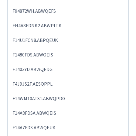
F94872WH.ABWQEFS
FH4A8FDNK2.ABWPLTK
F14U1FCN8.ABPQEUK
F1480FDS.ABWQEIS
F1403YD.ABWQEDG
F4J9JS2T.AESQPPL
F14WM10ATS1.ABWQPDG
F14A8FDSA.ABWQEIS
F14A7FDS.ABWQEUK