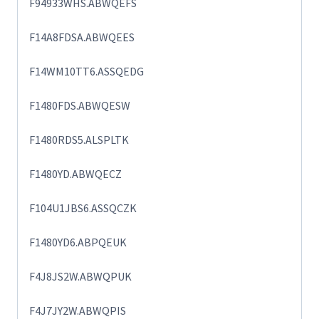
F94933WHS.ABWQEFS
F14A8FDSA.ABWQEES
F14WM10TT6.ASSQEDG
F1480FDS.ABWQESW
F1480RDS5.ALSPLTK
F1480YD.ABWQECZ
F104U1JBS6.ASSQCZK
F1480YD6.ABPQEUK
F4J8JS2W.ABWQPUK
F4J7JY2W.ABWQPIS