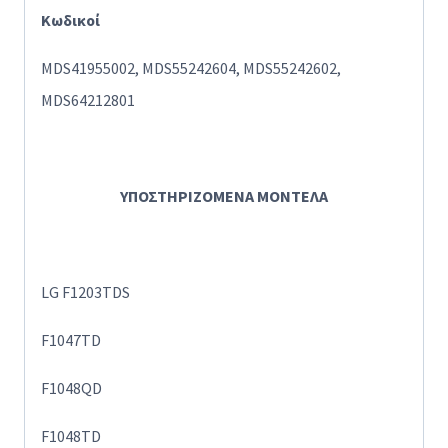
Κωδικοί
MDS41955002, MDS55242604, MDS55242602,
MDS64212801
ΥΠΟΣΤΗΡΙΖΟΜΕΝΑ ΜΟΝΤΕΛΑ
LG F1203TDS
F1047TD
F1048QD
F1048TD