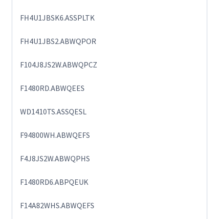
FH4U1JBSK6.ASSPLTK
FH4U1JBS2.ABWQPOR
F104J8JS2W.ABWQPCZ
F1480RD.ABWQEES
WD1410TS.ASSQESL
F94800WH.ABWQEFS
F4J8JS2W.ABWQPHS
F1480RD6.ABPQEUK
F14A82WHS.ABWQEFS