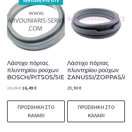
Έκπτωση στο SITE
Λάστιχο πόρτας
Λάστιχο πόρτας
πλυντηρίου ρούχων
πλυντηρίου ρούχων
BOSCH/PITSOS/SIEMENS
ZANUSSI/ZOPPAS/AE
Original
Η
19,00
€
16,49
€
25,90
€
price
τρέχουσα
was:
τιμή
ΠΡΟΣΘΉΚΗ ΣΤΟ
ΠΡΟΣΘΉΚΗ ΣΤΟ
ΚΑΛΆΘΙ
ΚΑΛΆΘΙ
19,00 €.
είναι:
16,49 €.