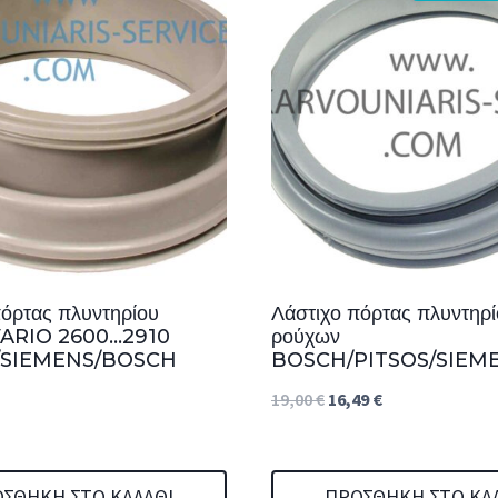
πόρτας πλυντηρίου
Λάστιχο πόρτας πλυντηρ
VARIO 2600…2910
ρούχων
 /SIEMENS/BOSCH
BOSCH/PITSOS/SIEM
Original
Η
19,00
€
16,49
€
price
τρέχουσα
was:
τιμή
ΣΘΉΚΗ ΣΤΟ ΚΑΛΆΘΙ
ΠΡΟΣΘΉΚΗ ΣΤΟ ΚΑ