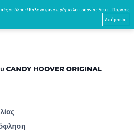
πές σε όλους! Καλοκαιρινό ωράριο λειτουργίας Δευτ - Παρασκ
0
Απόρριψη
ρίου CANDY HOOVER ORIGINAL
λίας
ξόφληση