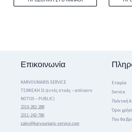
Επικοινωνία
Πληρ
KARVOUNIARIS SERVICE
Εταιρία
ΤΣΙΜΙΣΚΗ 31 (εντός στοάς – απέναντι
Service
NOTOS – PUBLIC)
Πολιτική 
2310-282-288
Όροι χρήσ
2311-242-786
Που θα βρ
sales@karvouniaris-service.com