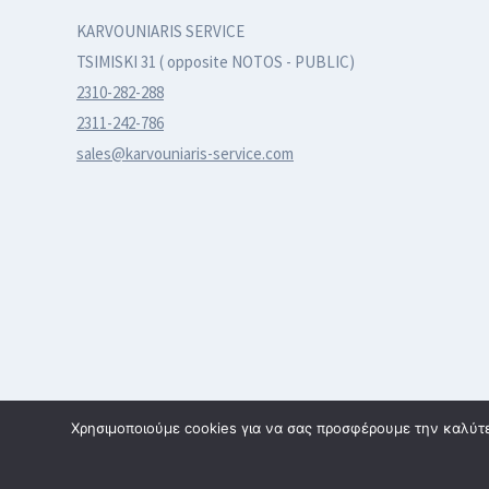
KARVOUNIARIS SERVICE
TSIMISKI 31 ( opposite NOTOS - PUBLIC)
2310-282-288
2311-242-786
sales@karvouniaris-service.com
Χρησιμοποιούμε cookies για να σας προσφέρουμε την καλύτερ
© 2026 karvouniaris - service | All rights reserved | Κατασκε
SmartWebDesign