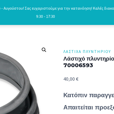
- Αυγούστου! Σας ευχαριστούμε για την κατανόηση! Καλές διακο
9:30 - 17:30
ΛΆΣΤΙΧΑ ΠΛΥΝΤΗΡΊΟΥ
Λάστιχό πλυντη
70006593
40,00
€
Κατόπιν παραγγε
Απαιτείται προε