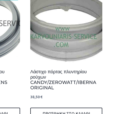
ίου
Λάστιχο πόρτας πλυντηρίου
ρούχων
ENS
CANDY/ZEROWATT/IBERNA
ORIGINAL
38,50
€
ΛΆΘΙ
ΠΡΟΣΘΉΚΗ ΣΤΟ ΚΑΛΆΘΙ