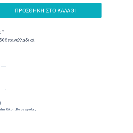
ΠΡΟΣΘΉΚΗ ΣΤΟ ΚΑΛΆΘΙ
 *
50€ πανελλαδικά
M
uhn Rikon
,
Κατσαρόλες