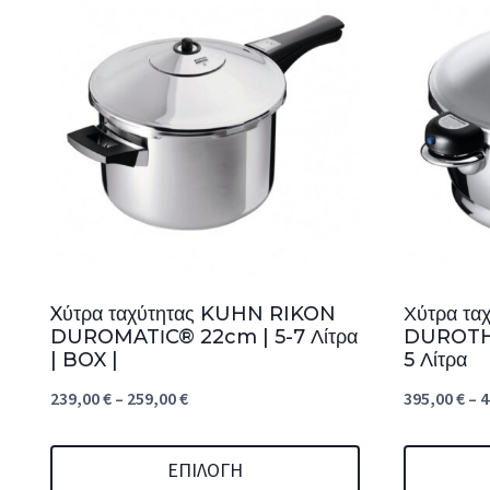
Xύτρα ταχύτητας KUHN RIKON
Χύτρα τ
DUROMATΙC® 22cm | 5-7 Λίτρα
DUROTH
| BOX |
5 Λίτρα
Price
239,00
€
–
259,00
€
395,00
€
–
4
range:
239,00 €
ΕΠΙΛΟΓΉ