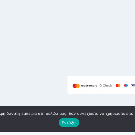
η δυνατή εμπειρία στη σελίδα μας. Εάν συνεχίσετε να χρησιμοποιείτε 
υή eshop Θεσσαλονίκη
Εντάξει