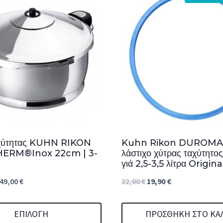
αχύτητας KUHN RIKON
Kuhn Rikon DUROMA
ERM®Inox 22cm | 3-
λάστιχο χύτρας ταχύτητ
γιά 2,5-3,5 λίτρα Origina
Price
Original
Η
49,00
€
22,00
€
19,90
€
range:
price
τρέχουσα
395,00 €
was:
τιμή
ΕΠΙΛΟΓΉ
ΠΡΟΣΘΉΚΗ ΣΤΟ ΚΑ