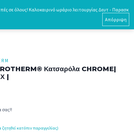
πές σε όλους! Καλοκαιρινό ωράριο λειτουργίας Δευτ - Παρασκ
0
Απόρριψη
ERM
ROTHERM® Κατσαρόλα CHROME|
Χ |
 σας!!
α ζητηθεί κατόπιν παραγγελίας)