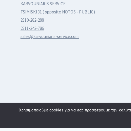
KARVOUNIARIS SERVICE
προϊόντος
προϊόντος
TSIMISKI 31 ( opposite NOTOS - PUBLIC)
2310-282-288
2311-242-786
sales@karvouniaris-service.com
Χρησιμοποιούμε cookies για να σας προσφέρουμε την καλύτερ
© 2026 karvouniaris - service | All rights reserved | Κατασκε
SmartWebDesign