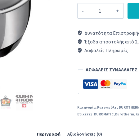
KUHN
RIKON
DUROTHERM®
Δυνατότητα Επιστροφής
Κατσαρόλα
Έξοδα αποστολής από 2,
CHROME|
Ασφαλείς Πληρωμές
2
Λίτρα
ΑΣΦΑΛΕΙΣ ΣΥΝΑΛΛΑΓΕΣ
18cm
|
ΒΟΧ
|
Κατηγορία:
Κατσαρόλες DUROTHER
Ετικέτες:
DUROMATIC
,
Durotherm
,
K
ποσότητα
Περιγραφή
Αξιολογήσεις (0)