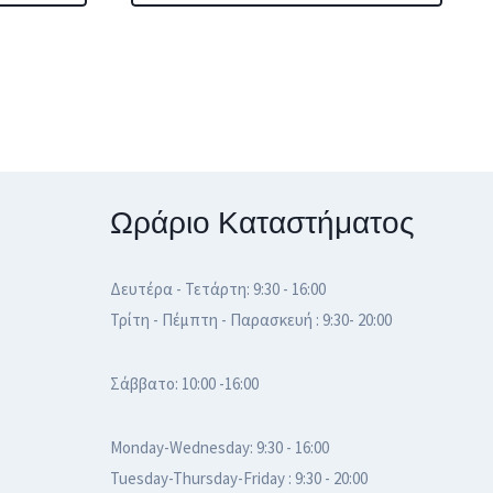
through
Αυτό
449,00 €
το
προϊόν
έχει
πολλαπλές
παραλλαγές.
Ωράριο Καταστήματος
Οι
επιλογές
Δευτέρα - Τετάρτη: 9:30 - 16:00
μπορούν
Τρίτη - Πέμπτη - Παρασκευή : 9:30- 20:00
να
επιλεγούν
Σάββατο: 10:00 -16:00
στη
σελίδα
Monday-Wednesday: 9:30 - 16:00
Tuesday-Thursday-Friday : 9:30 - 20:00
του