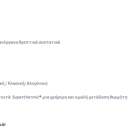
α ανόργανα θρεπτικά συστατικά
ική / Κλασική/ Αλογόνου)
ατεντά Superthermic® μια γρήγορη και ομαλή μετάδοση θερμότη
ιά!