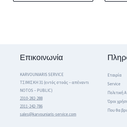
through
Αυτό
Αυτό
259,00 €
το
το
προϊόν
προϊόν
έχει
έχει
πολλαπλές
πολλαπλές
παραλλαγές.
παραλλαγές
Επικοινωνία
Πληρ
Οι
Οι
επιλογές
επιλογές
KARVOUNIARIS SERVICE
Εταιρία
μπορούν
μπορούν
ΤΣΙΜΙΣΚΗ 31 (εντός στοάς – απέναντι
Service
να
να
NOTOS – PUBLIC)
Πολιτική 
επιλεγούν
επιλεγούν
2310-282-288
Όροι χρήσ
στη
στη
2311-242-786
Που θα βρ
sales@karvouniaris-service.com
σελίδα
σελίδα
του
του