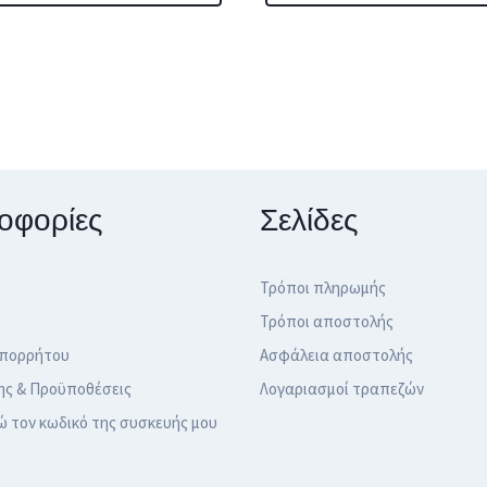
through
22,00 €.
είναι:
449,00 €
19,90 €.
.
οφορίες
Σελίδες
Τρόποι πληρωμής
Τρόποι αποστολής
Απορρήτου
Ασφάλεια αποστολής
ης & Προϋποθέσεις
Λογαριασμοί τραπεζών
ώ τον κωδικό της συσκευής μου