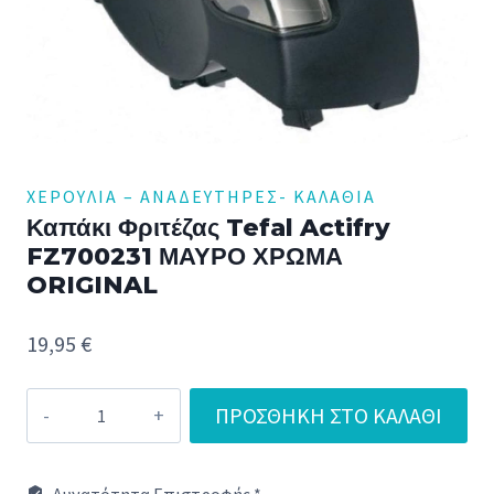
ΧΕΡΟΎΛΙΑ – ΑΝΑΔΕΥΤΉΡΕΣ- ΚΑΛΆΘΙΑ
Καπάκι Φριτέζας Tefal Actifry
FZ700231 ΜΑΥΡΟ ΧΡΩΜΑ
ORIGINAL
19,95
€
Καπάκι
ΠΡΟΣΘΉΚΗ ΣΤΟ ΚΑΛΆΘΙ
Φριτέζας
Tefal