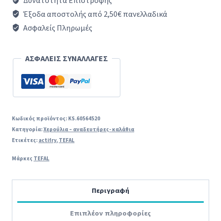
Δυνατότητα Επιστροφής *
Actifry
Έξοδα αποστολής από 2,50€ πανελλαδικά
FZ700231
Ασφαλείς Πληρωμές
ΜΑΥΡΟ
ΧΡΩΜΑ
ΑΣΦΑΛΕΙΣ ΣΥΝΑΛΛΑΓΕΣ
ORIGINAL
ποσότητα
Κωδικός προϊόντος:
KS.60564520
Κατηγορία:
Χερούλια – αναδευτήρες- καλάθια
Ετικέτες:
actifry
,
TEFAL
Μάρκες
TEFAL
Περιγραφή
Επιπλέον πληροφορίες