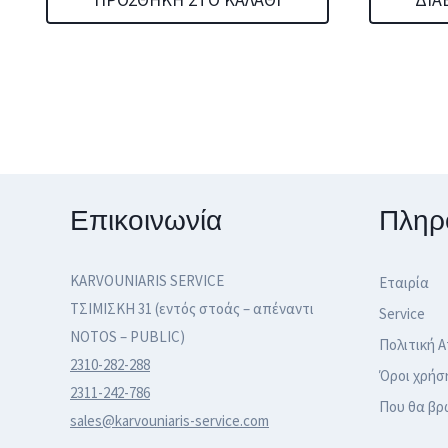
14,99 €.
είναι:
9,99 €.
Επικοινωνία
Πληρ
KARVOUNIARIS SERVICE
Εταιρία
ΤΣΙΜΙΣΚΗ 31 (εντός στοάς – απέναντι
Service
NOTOS – PUBLIC)
Πολιτική 
2310-282-288
Όροι χρήσ
2311-242-786
Που θα βρ
sales@karvouniaris-service.com