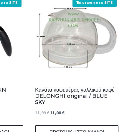
στο SITE
Έκπτωση στο SITE
AUN
Κανάτα καφετιέρας γαλλικού καφέ
DELONGHI original / BLUE
SKY
Original
Η
11,99
€
11,00
€
price
τρέχουσα
was:
τιμή
ΛΆΘΙ
ΠΡΟΣΘΉΚΗ ΣΤΟ ΚΑΛΆΘΙ