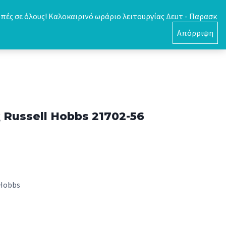
πές σε όλους! Καλοκαιρινό ωράριο λειτουργίας Δευτ - Παρασκ
0
Απόρριψη
ς Russell Hobbs 21702-56
 Hobbs