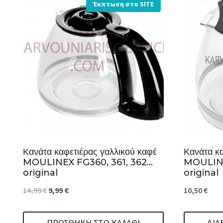
Έκπτωση στο SITE
Κανάτα καφετιέρας γαλλικού καφέ
Κανάτα κα
MOULINEX FG360, 361, 362…
MOULINE
original
original
Original
Η
14,99
€
9,99
€
10,50
€
price
τρέχουσα
was:
τιμή
ΠΡΟΣΘΉΚΗ ΣΤΟ ΚΑΛΆΘΙ
ΔΙΑ