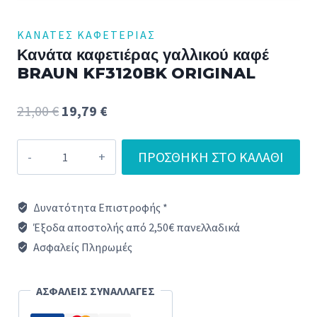
ΚΑΝΆΤΕΣ ΚΑΦΕΤΈΡΙΑΣ
Κανάτα καφετιέρας γαλλικού καφέ
BRAUN KF3120BK ORIGINAL
Original
Η
21,00
€
19,79
€
price
τρέχουσα
Κανάτα
ΠΡΟΣΘΉΚΗ ΣΤΟ ΚΑΛΆΘΙ
was:
τιμή
καφετιέρας
21,00 €.
είναι:
γαλλικού
Δυνατότητα Επιστροφής *
καφέ
19,79 €.
Έξοδα αποστολής από 2,50€ πανελλαδικά
BRAUN
Ασφαλείς Πληρωμές
KF3120BK
ORIGINAL
ΑΣΦΑΛΕΙΣ ΣΥΝΑΛΛΑΓΕΣ
ποσότητα