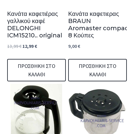
Κανάτα καφετιέρας
Κανάτα καφετιερας
γαλλικού καφέ
BRAUN
DELONGHI
Aromaster compact
ICM15210.. original
8 Κούπες
Original
Η
13,99
€
12,99
€
9,00
€
price
τρέχουσα
was:
τιμή
ΠΡΟΣΘΉΚΗ ΣΤΟ
ΠΡΟΣΘΉΚΗ ΣΤΟ
ΚΑΛΆΘΙ
ΚΑΛΆΘΙ
13,99 €.
είναι:
12,99 €.