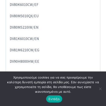
DV80K6010CW/EF
DV80M5010QX/EU
DV80M5210IW/EN
DV81K6010CW/EN
DV81M6210CW/EG
DV90H8000HW/EE
DV90M6200CW/ZE
Χρησιμοποιούμε cookies για να σας προσφέρουμε την
καλύτερη δυνατή εμπειρία στη σελίδα μας. Εάν συνεχίσετε να
DV90N8289AW/EO
χρησιμοποιείτε τη σελίδα, θα υποθέσουμε πως είστε
ικανοποιημένοι με αυτό.
DV80M52103X/EF
Εντάξει