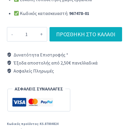
Κωδικός κατασκευαστή:
967478-01
Φίλτρο
ΠΡΟΣΘΉΚΗ ΣΤΟ ΚΑΛΆΘΙ
Hepa
-
Δυνατότητα Επιστροφής *
Εξόδου
Έξοδα αποστολής από 2,50€ πανελλαδικά
Σκούπας
Ασφαλείς Πληρωμές
Dyson
967478-
ΑΣΦΑΛΕΙΣ ΣΥΝΑΛΛΑΓΕΣ
01
ποσότητα
Κωδικός προϊόντος:
KS.87804824