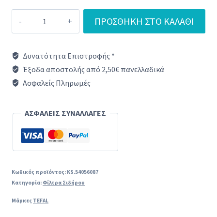
Φίλτρο
ΠΡΟΣΘΉΚΗ ΣΤΟ ΚΑΛΆΘΙ
Νερού
Σιδερώματος
Δυνατότητα Επιστροφής *
TEFAL
Έξοδα αποστολής από 2,50€ πανελλαδικά
FASTEO
Ασφαλείς Πληρωμές
/
LIBERTY
ΑΣΦΑΛΕΙΣ ΣΥΝΑΛΛΑΓΕΣ
/
EASY
STEAM
ORIGINAL
Κωδικός προϊόντος:
KS.54056087
Κατηγορία:
Φίλτρα Σιδήρου
ποσότητα
Μάρκες
TEFAL