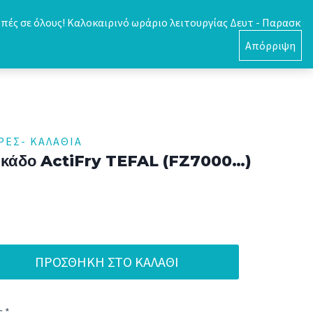
πές σε όλους! Καλοκαιρινό ωράριο λειτουργίας Δευτ - Παρασκ
0
Απόρριψη
ΡΕΣ- ΚΑΛΆΘΙΑ
 κάδο ActiFry TEFAL (FZ7000…)
ΠΡΟΣΘΉΚΗ ΣΤΟ ΚΑΛΆΘΙ
 *