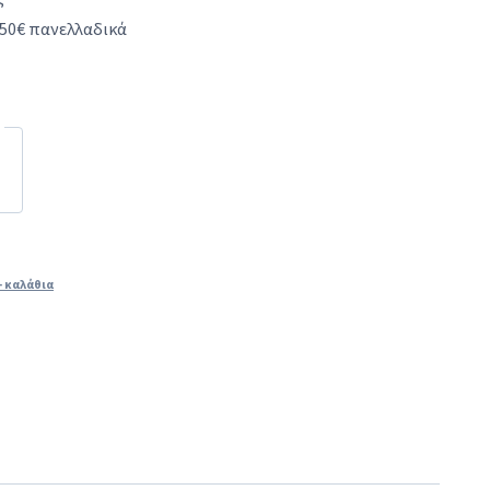
50€ πανελλαδικά
- καλάθια