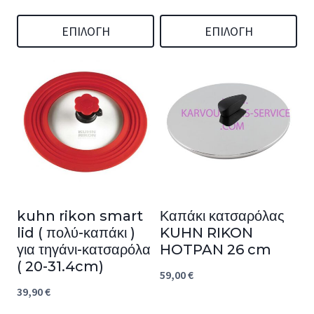
through
31,00 €
ΕΠΙΛΟΓΉ
ΕΠΙΛΟΓΉ
Αυτό
Αυτό
το
το
προϊόν
προϊόν
έχει
έχει
πολλαπλές
πολλαπλές
παραλλαγές.
παραλλαγές.
Οι
Οι
kuhn rikon smart
Καπάκι κατσαρόλας
επιλογές
επιλογές
lid ( πολύ-καπάκι )
KUHN RIKON
μπορούν
μπορούν
για τηγάνι-κατσαρόλα
HOTPAN 26 cm
να
να
( 20-31.4cm)
59,00
€
επιλεγούν
επιλεγούν
39,90
€
στη
στη