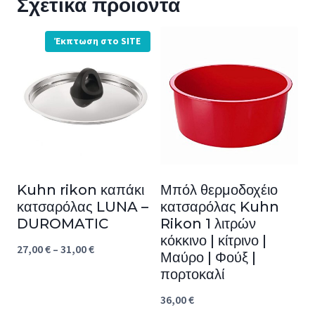
Σχετικά προϊόντα
Έκπτωση στο SITE
Kuhn rikon καπάκι
Μπόλ θερμοδοχέιο
κατσαρόλας LUNA –
κατσαρόλας Kuhn
DUROMATIC
Rikon 1 λιτρών
κόκκινο | κίτρινο |
Price
27,00
€
–
31,00
€
Μαύρο | Φούξ |
range:
πορτοκαλί
27,00 €
36,00
€