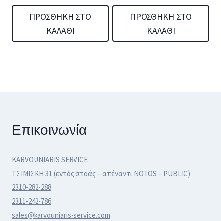
σελίδα
σελίδα
ΠΡΟΣΘΉΚΗ ΣΤΟ
ΠΡΟΣΘΉΚΗ ΣΤΟ
του
του
ΚΑΛΆΘΙ
ΚΑΛΆΘΙ
προϊόντος
προϊόντος
Επικοινωνία
KARVOUNIARIS SERVICE
ΤΣΙΜΙΣΚΗ 31 (εντός στοάς – απέναντι NOTOS – PUBLIC)
2310-282-288
2311-242-786
sales@karvouniaris-service.com