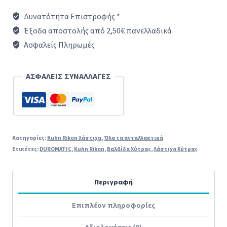
Βαλβίδας
Δυνατότητα Επιστροφής *
KUHN
Έξοδα αποστολής από 2,50€ πανελλαδικά
RIKON
Ασφαλείς Πληρωμές
DUROMATIC
ORIGINAL
ΑΣΦΑΛΕΙΣ ΣΥΝΑΛΛΑΓΕΣ
ποσότητα
Κατηγορίες:
Kuhn Rikon λάστιχα
,
Όλα τα ανταλλακτικά
Ετικέτες:
DUROMATIC
,
Kuhn Rikon
,
Βαλβίδα Χύτρας
,
Λάστιχα Χύτρας
Περιγραφή
Επιπλέον πληροφορίες
Αξιολογήσεις (0)