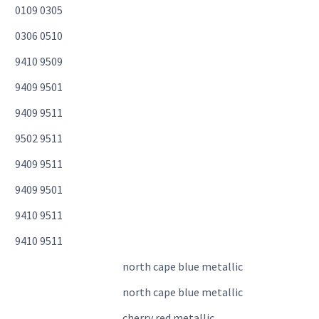
0109 0305
0306 0510
9410 9509
9409 9501
9409 9511
9502 9511
9409 9511
9409 9501
9410 9511
9410 9511
north cape blue metallic
north cape blue metallic
cherry red metallic