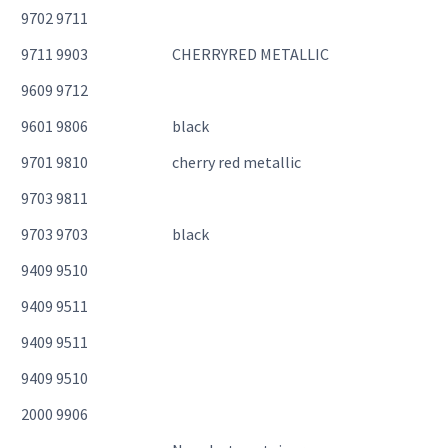
9702 9711
9711 9903
CHERRYRED METALLIC
9609 9712
9601 9806
black
9701 9810
cherry red metallic
9703 9811
9703 9703
black
9409 9510
9409 9511
9409 9511
9409 9510
2000 9906