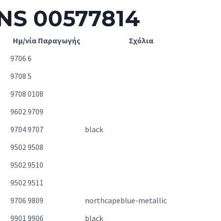
NS 00577814
Ημ/νία Παραγωγής
Σχόλια
9706 6
9708 5
9708 0108
9602 9709
9704 9707
black
9502 9508
9502 9510
9502 9511
9706 9809
northcapeblue-metallic
9901 9906
black