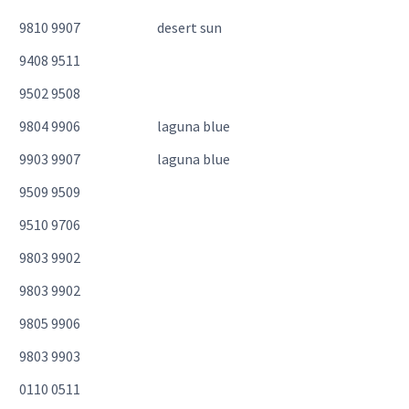
9810 9907
desert sun
9408 9511
9502 9508
9804 9906
laguna blue
9903 9907
laguna blue
9509 9509
9510 9706
9803 9902
9803 9902
9805 9906
9803 9903
0110 0511