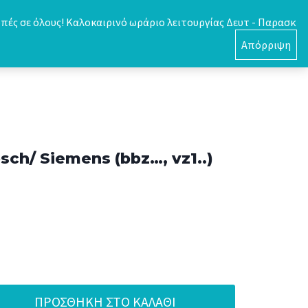
πές σε όλους! Καλοκαιρινό ωράριο λειτουργίας Δευτ - Παρασκ
0
Απόρριψη
ch/ Siemens (bbz…, vz1..)
ΠΡΟΣΘΉΚΗ ΣΤΟ ΚΑΛΆΘΙ