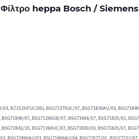
Φίλτρο heppa Bosch / Siemens
/03, BZ152HFUC(00), BSG71370UC/07, BSG71830AU/03, BSG71840
 BSG71840/07, BSG71266GB/07, BSG71666/07, BSG71835/01, BSG7
 BSG71842/10, BSG71360UC/07, BSG71830/03, BSG71835/07, BSG7
02, BSG71866AU/03, BSG71866AU/04, BSG72077/01, BSG72222/07,