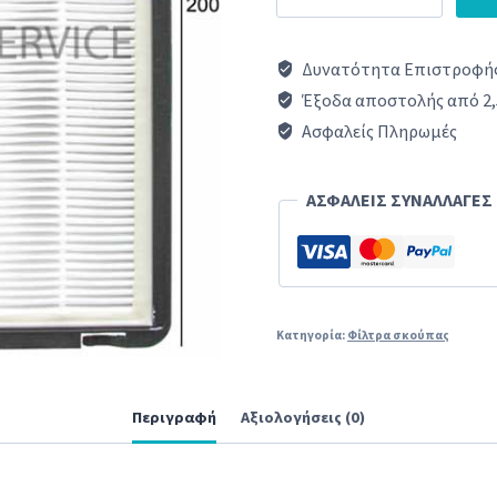
HEPPA
Bosch/
Δυνατότητα Επιστροφής
Siemens
Έξοδα αποστολής από 2,
(bbz...,
Ασφαλείς Πληρωμές
vz1..)
ORIGINAL
ΑΣΦΑΛΕΙΣ ΣΥΝΑΛΛΑΓΕΣ
ποσότητα
Κατηγορία:
Φίλτρα σκούπας
Περιγραφή
Αξιολογήσεις (0)