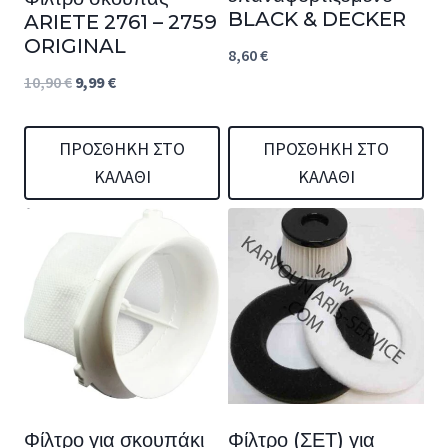
BLACK & DECKER
ARIETE 2761 – 2759
ORIGINAL
8,60
€
Original
Η
10,90
€
9,99
€
price
τρέχουσα
was:
τιμή
ΠΡΟΣΘΉΚΗ ΣΤΟ
ΠΡΟΣΘΉΚΗ ΣΤΟ
ΚΑΛΆΘΙ
ΚΑΛΆΘΙ
10,90 €.
είναι:
9,99 €.
Φίλτρο για σκουπάκι
Φίλτρο (ΣΕΤ) για