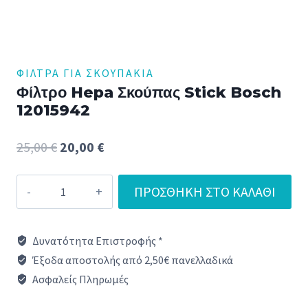
ΦΊΛΤΡΑ ΓΊΑ ΣΚΟΥΠΆΚΙΑ
Φίλτρο Hepa Σκούπας Stick Bosch
12015942
Original
Η
25,00
€
20,00
€
price
τρέχουσα
Φίλτρο
ΠΡΟΣΘΉΚΗ ΣΤΟ ΚΑΛΆΘΙ
was:
τιμή
Hepa
25,00 €.
είναι:
Σκούπας
Δυνατότητα Επιστροφής *
Stick
20,00 €.
Έξοδα αποστολής από 2,50€ πανελλαδικά
Bosch
Ασφαλείς Πληρωμές
12015942