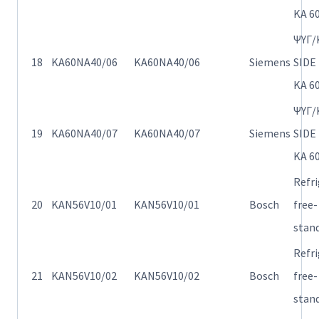
KA 6
ΨΥΓ/
18
KA60NA40/06
KA60NA40/06
Siemens
SIDE
KA 6
ΨΥΓ/
19
KA60NA40/07
KA60NA40/07
Siemens
SIDE
KA 6
Refr
20
KAN56V10/01
KAN56V10/01
Bosch
free-
stan
Refr
21
KAN56V10/02
KAN56V10/02
Bosch
free-
stan