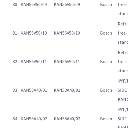
80
KAN56V50/09
KAN56V50/09
Bosch
free-
stan
Refr
81
KAN56V50/10
KAN56V50/10
Bosch
free-
stan
Refr
82
KAN56V50/11
KAN56V50/11
Bosch
free-
stan
ΨΥΓ/
83
KAN58A40/01
KAN58A40/01
Bosch
SIDE
KAN 
ΨΥΓ/
84
KAN58A40/02
KAN58A40/02
Bosch
SIDE
KAN 