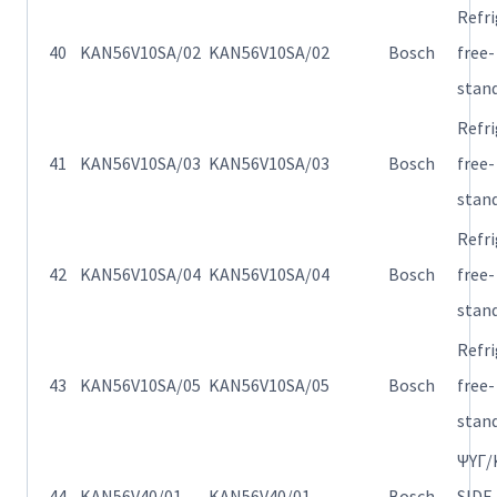
Refr
40
KAN56V10SA/02
KAN56V10SA/02
Bosch
free-
stan
Refr
41
KAN56V10SA/03
KAN56V10SA/03
Bosch
free-
stan
Refr
42
KAN56V10SA/04
KAN56V10SA/04
Bosch
free-
stan
Refr
43
KAN56V10SA/05
KAN56V10SA/05
Bosch
free-
stan
ΨΥΓ/
44
KAN56V40/01
KAN56V40/01
Bosch
SIDE