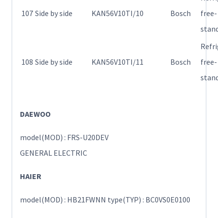
107
Side by side
KAN56V10TI/10
Bosch
free-
stan
Refr
108
Side by side
KAN56V10TI/11
Bosch
free-
stan
DAEWOO
model(MOD) : FRS-U20DEV
GENERAL ELECTRIC
HAIER
model(MOD) : HB21FWNN type(TYP) : BC0VS0E0100