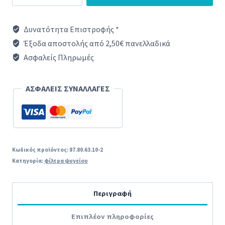
νερού
ψυγείου
Δυνατότητα Επιστροφής *
εσωτερικό
Έξοδα αποστολής από 2,50€ πανελλαδικά
SIEMENS/PITSOS/BOSCH/NEFF
Ασφαλείς Πληρωμές
(PFILT)
ποσότητα
ΑΣΦΑΛΕΙΣ ΣΥΝΑΛΛΑΓΕΣ
Κωδικός προϊόντος:
87.80.63.10-2
Κατηγορία:
φίλτρα ψυγείου
Περιγραφή
Επιπλέον πληροφορίες