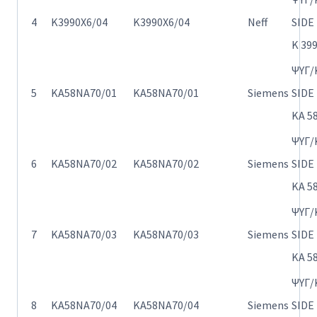
4
K3990X6/04
K3990X6/04
Neff
SIDE
K 39
ΨΥΓ/
5
KA58NA70/01
KA58NA70/01
Siemens
SIDE
KA 5
ΨΥΓ/
6
KA58NA70/02
KA58NA70/02
Siemens
SIDE
KA 5
ΨΥΓ/
7
KA58NA70/03
KA58NA70/03
Siemens
SIDE
KA 5
ΨΥΓ/
8
KA58NA70/04
KA58NA70/04
Siemens
SIDE