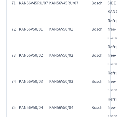
71
KAN56V45RU/07
KAN56V45RU/07
Bosch
SIDE
KAN 
Refr
72
KAN56V50/01
KAN56V50/01
Bosch
free-
stan
Refr
73
KAN56V50/02
KAN56V50/02
Bosch
free-
stan
Refr
74
KAN56V50/03
KAN56V50/03
Bosch
free-
stan
Refr
75
KAN56V50/04
KAN56V50/04
Bosch
free-
stan