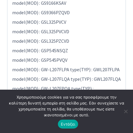
model(MOD) : GS9166KSAV
model(MOD) : GS9366PZQVD
model(MOD) : GSL325PVCV
model(MOD) : GSL325PVCVD
model(MOD) : GSL325PZCVD
model(MOD) : GSP545NSQZ
model(MOD) : GSP545PVQV
model(MOD) : GW-L207FLPA type(TYP) : GWL207FLPA
model(MOD) : GW-L207FLQA type(TYP) : GWL207FLQA
model(MOD) : GW-L207FPQA type(TYP) :
Χρησιμοποιούμε cookies για να σας προσφέρουμε την
GWL207FPQA
καλύτερη δυνατή εμπειρία στη σελίδα μας. Εάν συνεχίσετε να
model(MOD) : GW-L207FSQA type(TYP) : GWL207FSQA
χρησιμοποιείτε τη σελίδα, θα υποθέσουμε πως είστε
ικανοποιημένοι με αυτό.
model(MOD) GW L207FTQA t pe(TYP) GWL207FTQA
Εντάξει
model(MOD) : GW-L227HSQV type(TYP) :