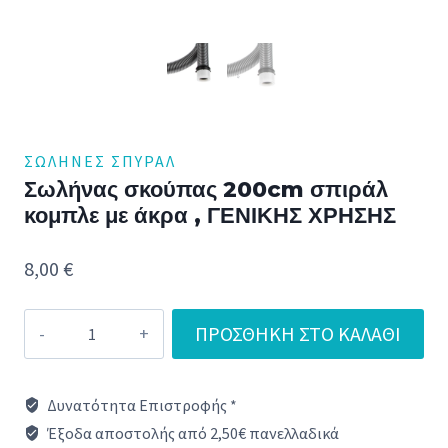
ΣΩΛΉΝΕΣ ΣΠΥΡΆΛ
Σωλήνας σκούπας 200cm σπιράλ
κομπλε με άκρα , ΓΕΝΙΚΗΣ ΧΡΗΣΗΣ
8,00
€
Σωλήνας
ΠΡΟΣΘΉΚΗ ΣΤΟ ΚΑΛΆΘΙ
σκούπας
200cm
Δυνατότητα Επιστροφής *
σπιράλ
Έξοδα αποστολής από 2,50€ πανελλαδικά