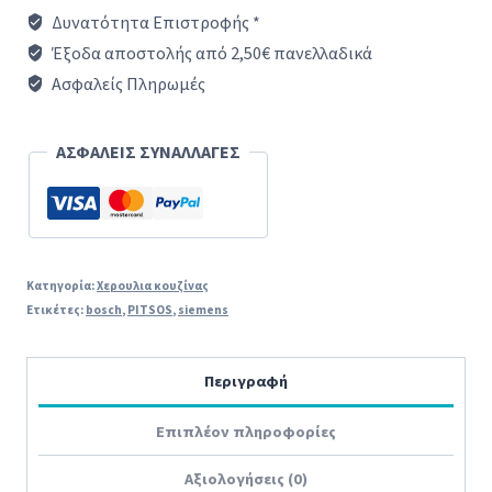
(αριστερό)
Δυνατότητα Επιστροφής *
κουζίνας
Έξοδα αποστολής από 2,50€ πανελλαδικά
PITSOS/SIENENS/BOSCH/NEFF
Ασφαλείς Πληρωμές
original
ποσότητα
ΑΣΦΑΛΕΙΣ ΣΥΝΑΛΛΑΓΕΣ
Κατηγορία:
Χερουλια κουζίνας
Ετικέτες:
bosch
,
PITSOS
,
siemens
Περιγραφή
Επιπλέον πληροφορίες
Αξιολογήσεις (0)