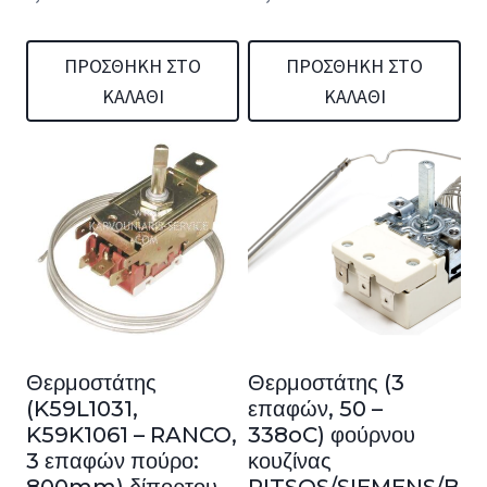
ΠΡΟΣΘΉΚΗ ΣΤΟ
ΠΡΟΣΘΉΚΗ ΣΤΟ
ΚΑΛΆΘΙ
ΚΑΛΆΘΙ
Θερμοστάτης
Θερμοστάτης (3
(K59L1031,
επαφών, 50 –
K59K1061 – RANCO,
338oC) φούρνου
3 επαφών πούρο:
κουζίνας
800mm) δίπορτου
PITSOS/SIEMENS/BO