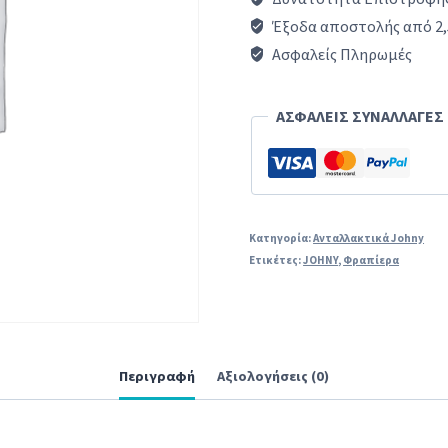
ελαστική
Έξοδα αποστολής από 2,
βάση
Ασφαλείς Πληρωμές
φραπιέρας
JOHNY
ΑΣΦΑΛΕΙΣ ΣΥΝΑΛΛΑΓΕΣ
original
ποσότητα
Κατηγορία:
Ανταλλακτικά Johny
Ετικέτες:
JOHNY
,
Φραπίερα
Περιγραφή
Αξιολογήσεις (0)