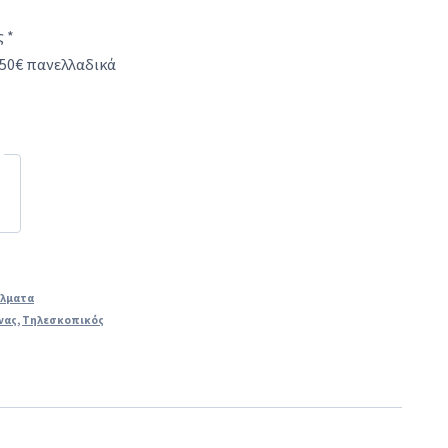
 *
50€ πανελλαδικά
λματα
νας
,
Τηλεσκοπικός