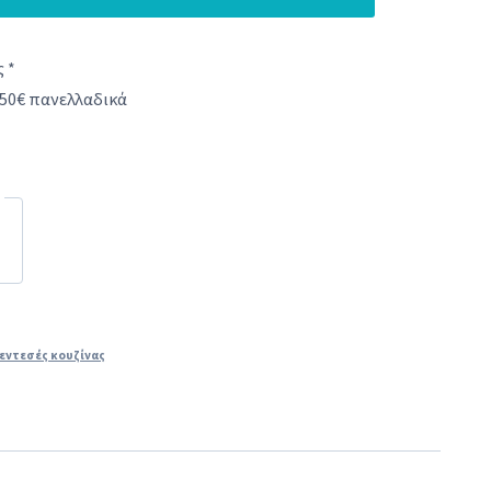
 *
50€ πανελλαδικά
εντεσές κουζίνας