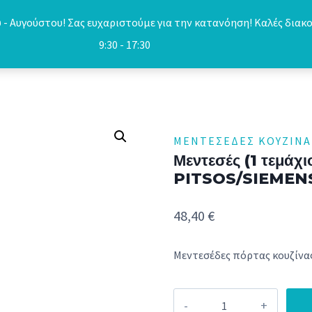
- Αυγούστου! Σας ευχαριστούμε για την κατανόηση! Καλές διακο
9:30 - 17:30
ΜΕΝΤΕΣΈΔΕΣ ΚΟΥΖΊΝΑ
Μεντεσές (1 τεμάχι
PITSOS/SIEMENS
48,40
€
Μεντεσέδες πόρτας κουζίνα
Μεντεσές