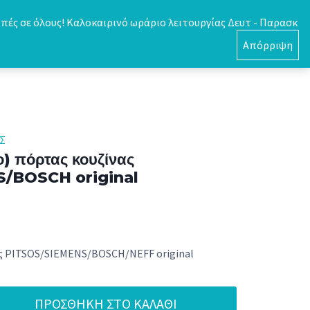
πές σε όλους! Καλοκαιρινό ωράριο λειτουργίας Δευτ - Παρασκ
0
Απόρριψη
Σ
ο) πόρτας κουζίνας
/BOSCH original
ς PITSOS/SIEMENS/BOSCH/NEFF original
ΠΡΟΣΘΉΚΗ ΣΤΟ ΚΑΛΆΘΙ