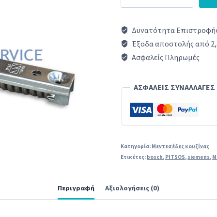
(1
τεμάχιο)
Δυνατότητα Επιστροφής
πόρτας
Έξοδα αποστολής από 2,
κουζίνας
Ασφαλείς Πληρωμές
PITSOS/SIEMENS/BOSCH
original
ΑΣΦΑΛΕΙΣ ΣΥΝΑΛΛΑΓΕΣ
ποσότητα
Κατηγορία:
Μεντεσέδες κουζίνας
Ετικέτες:
bosch
,
PITSOS
,
siemens
,
Μ
Περιγραφή
Αξιολογήσεις (0)