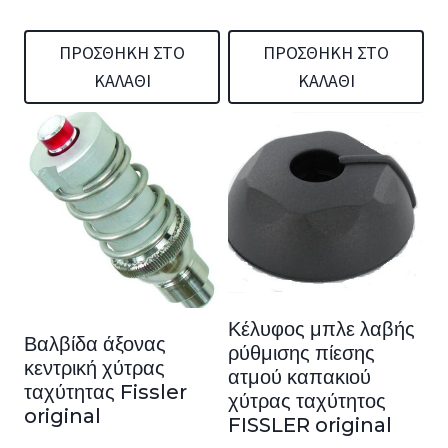
29,00 €.
είναι:
24,99 €.
ΠΡΟΣΘΉΚΗ ΣΤΟ
ΠΡΟΣΘΉΚΗ ΣΤΟ
ΚΑΛΆΘΙ
ΚΑΛΆΘΙ
Κέλυφος μπλε λαβής
Βαλβίδα άξονας
ρύθμισης πίεσης
κεντρική χύτρας
ατμού καπακιού
ταχύτητας Fissler
χύτρας ταχύτητος
original
FISSLER original