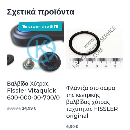
Σχετικά προϊόντα
Έκπτωση στο SITE
Βαλβίδα Χύτρας
Φλάντζα στο σώμα
Fissler Vitaquick
της κεντρικής
600-000-00-700/0
βαλβίδας χύτρας
Original
Η
29,00
€
24,99
€
ταχύτητας FISSLER
original
price
τρέχουσα
was:
τιμή
6,90
€