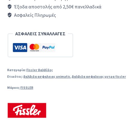
μέρος)
Έξοδα αποστολής από 2,50€ πανελλαδικά
κεντρικής
Ασφαλείς Πληρωμές
βαλβίδας
χύτρας
ΑΣΦΑΛΕΙΣ ΣΥΝΑΛΛΑΓΕΣ
ταχύτητος
FISSLER
(VITA
QUICK)original
Κατηγορία:
Fissler βαλβίδες
Ετικέτες:
βαλβιδα ασφαλειας unimatic
,
βαλβιδα ασφαλειας χυτρα fissler
ποσότητα
Μάρκες
FISSLER