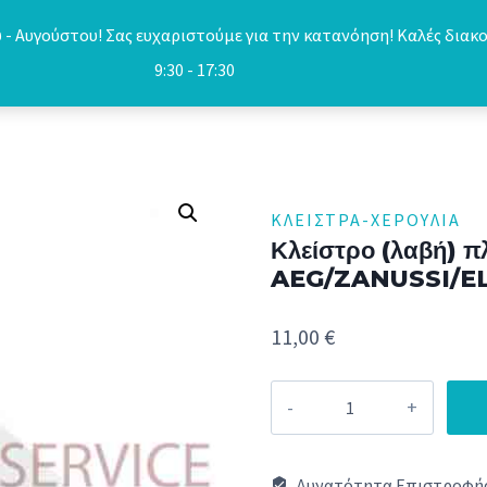
- Αυγούστου! Σας ευχαριστούμε για την κατανόηση! Καλές διακο
9:30 - 17:30
ΚΛΕΊΣΤΡΑ-ΧΕΡΟΎΛΙΑ
Κλείστρο (λαβή) 
AEG/ZANUSSI/E
11,00
€
Κλείστρο
(λαβή)
πλυντυρίου
Δυνατότητα Επιστροφής