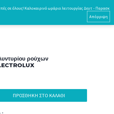
πές σε όλους! Καλοκαιρινό ωράριο λειτουργίας Δευτ - Παρασκ
0
Απόρριψη
πλυντυρίου ρούχων
LECTROLUX
ΠΡΟΣΘΉΚΗ ΣΤΟ ΚΑΛΆΘΙ
 *