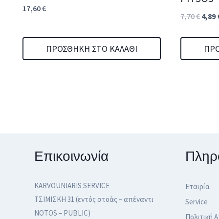
17,60
€
Origi
7,70
€
4,89
price
was:
ΠΡΟΣΘΉΚΗ ΣΤΟ ΚΑΛΆΘΙ
ΠΡΟ
7,70 
Επικοινωνία
Πληρ
KARVOUNIARIS SERVICE
Εταιρία
ΤΣΙΜΙΣΚΗ 31 (εντός στοάς – απέναντι
Service
NOTOS – PUBLIC)
Πολιτική 