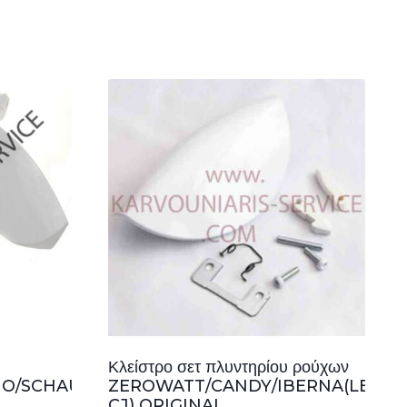
Κλείστρο σετ πλυντηρίου ρούχων
MO/SCHAUB
ZEROWATT/CANDY/IBERNA(LB..LF
CJ) ORIGINAL