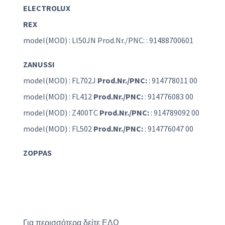
ELECTROLUX
REX
model(MOD) : LI50JN Prod.Nr./PNC: : 91488700601
ZANUSSI
model(MOD) : FL702J
Prod.Nr./PNC:
: 914778011 00
model(MOD) : FL412
Prod.Nr./PNC:
: 914776083 00
model(MOD) : Z400TC
Prod.Nr./PNC:
: 914789092 00
model(MOD) : FL502
Prod.Nr./PNC:
: 914776047 00
ZOPPAS
Για περισσότερα δείτε
ΕΔΩ