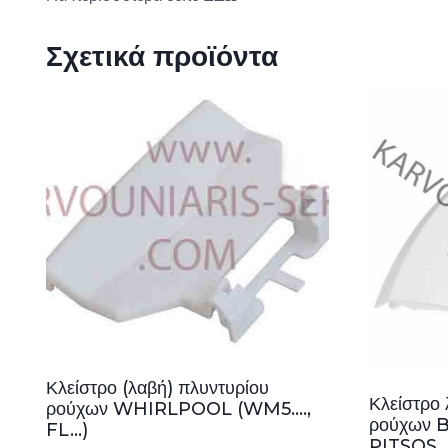
Σχετικά προϊόντα
Κλείστρο (λαβή) πλυντυρίου
Κλείστρο
ρούχων WHIRLPOOL (WM5….,
ρούχων 
FL…)
PITSOS