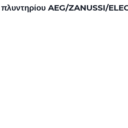
ο πλυντηρίου AEG/ZANUSSI/EL