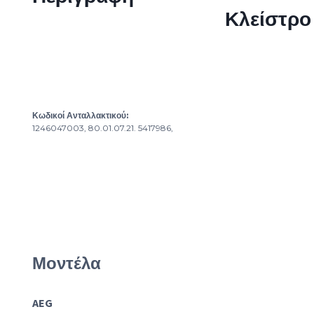
Κλείστρ
Κωδικοί Ανταλλακτικού:
1246047003, 80.01.07.21. 5417986,
Μοντέλα
AEG