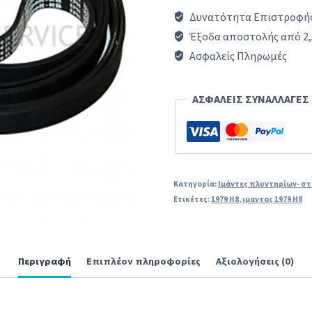
Ρούχων
Δυνατότητα Επιστροφής
1979
Έξοδα αποστολής από 2,
H8
Ασφαλείς Πληρωμές
ARCELIK/BEKO/BLOMBERG/
SKY/ESKIMO/VESTEL
ΑΣΦΑΛΕΙΣ ΣΥΝΑΛΛΑΓΕΣ
ποσότητα
Κατηγορία:
Ιμάντες πλυντηρίων- σ
Ετικέτες:
1979 H8
,
ιμαντας 1979 H8
Περιγραφή
Επιπλέον πληροφορίες
Αξιολογήσεις (0)