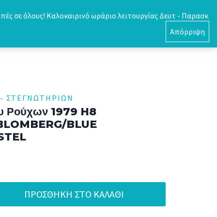
πές σε όλους! Καλοκαιρινό ωράριο λειτουργίας Δευτ - Παρασκ
0
Απόρριψη
- ΣΤΕΓΝΩΤΉΡΙΩΝ
ου Ρούχων 1979 H8
/BLOMBERG/BLUE
STEL
ΠΡΟΣΘΉΚΗ ΣΤΟ ΚΑΛΆΘΙ