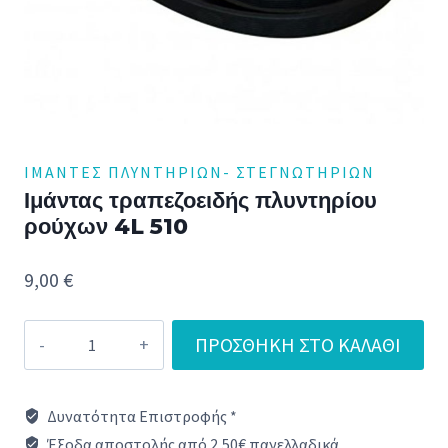
ΙΜΆΝΤΕΣ ΠΛΥΝΤΗΡΊΩΝ- ΣΤΕΓΝΩΤΉΡΙΩΝ
Ιμάντας τραπεζοειδής πλυντηρίου
ρούχων 4L 510
9,00
€
Ιμάντας
ΠΡΟΣΘΉΚΗ ΣΤΟ ΚΑΛΆΘΙ
τραπεζοειδής
πλυντηρίου
Δυνατότητα Επιστροφής *
ρούχων
Έξοδα αποστολής από 2,50€ πανελλαδικά