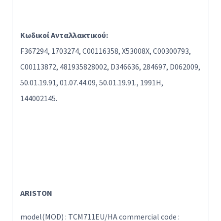
Κωδικοί Ανταλλακτικού:
F367294, 1703274, C00116358, X53008X, C00300793,
C00113872, 481935828002, D346636, 284697, D062009,
50.01.19.91, 01.07.44.09, 50.01.19.91., 1991H,
144002145.
ARISTON
model(MOD) : TCM711EU/HA commercial code :