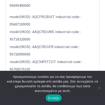
95699400000
model(MOD) : AQCF951BUIT industrial code: :
95687100000
model(MOD) : AAQCF81UWE industrial code: :
95718320000
model(MOD) : AAQCF81UFR industrial code: :
95720090000
model(MOD) : AQC94F5TZ1IT industrial code: :
95768570100
model(MOD) : AQC94F5TZ1IT industrial code: :
Χρησιμοποιούμε cookies για να σας προσφέρουμε την
καλύτερη δυνατή εμπειρία στη σελίδα μας. Εάν συνεχίσετε να
95768575100
χρησιμοποιείτε τη σελίδα, θα υποθέσουμε πως είστε
ικανοποιημένοι με αυτό.
model(MOD) : AQC94F5TZ1IT industrial code: :
Εντάξει
95768574400