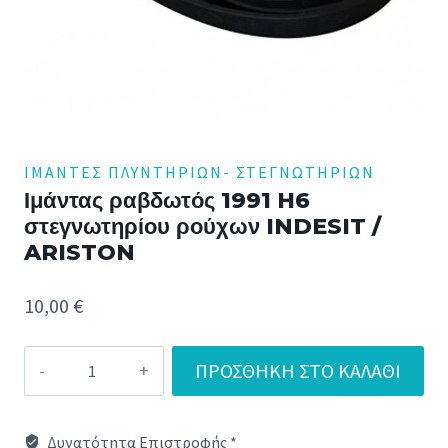
ΙΜΆΝΤΕΣ ΠΛΥΝΤΗΡΊΩΝ- ΣΤΕΓΝΩΤΉΡΙΩΝ
Ιμάντας ραβδωτός 1991 H6
στεγνωτηρίου ρούχων INDESIT /
ARISTON
10,00
€
Ιμάντας
ΠΡΟΣΘΉΚΗ ΣΤΟ ΚΑΛΆΘΙ
ραβδωτός
1991
Δυνατότητα Επιστροφής *