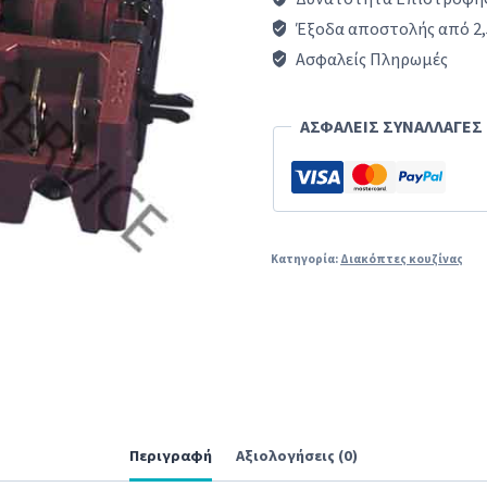
-
Έξοδα αποστολής από 2,
με
Ασφαλείς Πληρωμές
θέση
για
ΑΣΦΑΛΕΙΣ ΣΥΝΑΛΛΑΓΕΣ
θερμοστάτη)
φούρνου
κουζίνας
ELCO
Κατηγορία:
Διακόπτες κουζίνας
/
PITSOS
/
ΓΕΝΙΚΗΣ
ΧΡΗΣΗΣ
Περιγραφή
Αξιολογήσεις (0)
ποσότητα