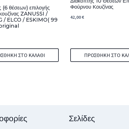
Διακόπτης 10 Θέσεων Επ
Φούρνου Κουζίνας
 (6 θέσεων) επιλογής
κουζίνας ZANUSSI /
42,00
€
 / ELCO / ESKIMO( 99
original
ΣΘΉΚΗ ΣΤΟ ΚΑΛΆΘΙ
ΠΡΟΣΘΉΚΗ ΣΤΟ ΚΑ
οφορίες
Σελίδες