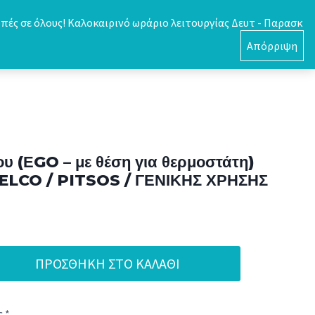
πές σε όλους! Καλοκαιρινό ωράριο λειτουργίας Δευτ - Παρασκ
0
Απόρριψη
ου (ΕGO – με θέση για θερμοστάτη)
 ELCO / PITSOS / ΓΕΝΙΚΗΣ ΧΡΗΣΗΣ
ΠΡΟΣΘΉΚΗ ΣΤΟ ΚΑΛΆΘΙ
 *