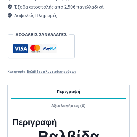
γωνιακή,
Έξοδα αποστολής από 2,50€ πανελλαδικά
Φ14
Ασφαλείς Πληρωμές
εισαγωγής
νερού
ΑΣΦΑΛΕΙΣ ΣΥΝΑΛΛΑΓΕΣ
πλυντηρίου
ρούχων
PITSOS
/
Κατηγορία:
Βαλβίδες πλυντιρίων ρούχων
SIEMENS
/
Περιγραφή
BOSCH
Αξιολογήσεις (0)
ποσότητα
Περιγραφή
Βαλβίδα