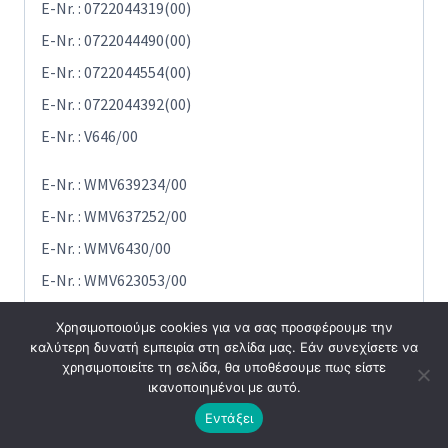
E-Nr. : 0722044319(00)
E-Nr. : 0722044490(00)
E-Nr. : 0722044554(00)
E-Nr. : 0722044392(00)
E-Nr. : V646/00
E-Nr. : WMV639234/00
E-Nr. : WMV637252/00
E-Nr. : WMV6430/00
E-Nr. : WMV623053/00
E-Nr. : WMV623026/00
Χρησιμοποιούμε cookies για να σας προσφέρουμε την
E-Nr. : WMV6321/00
καλύτερη δυνατή εμπειρία στη σελίδα μας. Εάν συνεχίσετε να
χρησιμοποιείτε τη σελίδα, θα υποθέσουμε πως είστε
E-Nr. : WMV631234/00
ικανοποιημένοι με αυτό.
E-Nr. : WMV6330/00
Εντάξει
E-Nr. : WMV633052/00