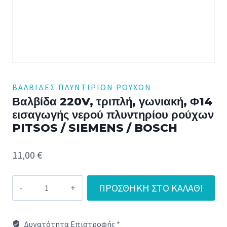
ΒΑΛΒΊΔΕΣ ΠΛΥΝΤΙΡΊΩΝ ΡΟΎΧΩΝ
Βαλβίδα 220V, τριπλή, γωνιακή, Φ14
εισαγωγής νερού πλυντηρίου ρούχων
PITSOS / SIEMENS / BOSCH
11,00
€
Βαλβίδα
ΠΡΟΣΘΉΚΗ ΣΤΟ ΚΑΛΆΘΙ
220V,
τριπλή,
Δυνατότητα Επιστροφής *