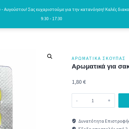
- Αυγούστου! Σας ευχαριστούμε για την κατανόηση! Καλές διακο
9:30 - 17:30
ΑΡΩΜΑΤΙΚΆ ΣΚΟΎΠΑΣ
Αρωματικά για σακ
1,80
€
Αρωματικά
για
σακούλες
Δυνατότητα Επιστροφής
για