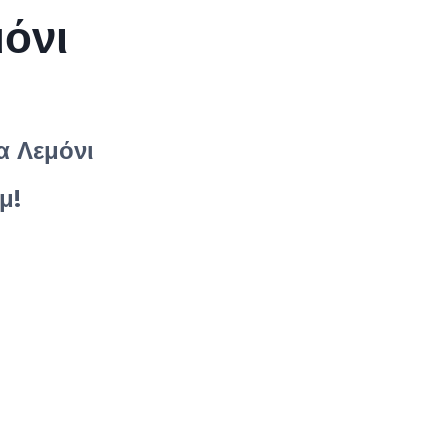
όνι
α Λεμόνι
μ!