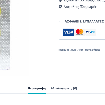
Έξοδα αποστολής από 2,
σκούπες
Ασφαλείς Πληρωμές
με
άρωμα
ΑΣΦΑΛΕΙΣ ΣΥΝΑΛΛΑΓΕΣ
λεμόνι
ποσότητα
Κατηγορία:
Αρωματικά σκούπας
Περιγραφή
Αξιολογήσεις (0)