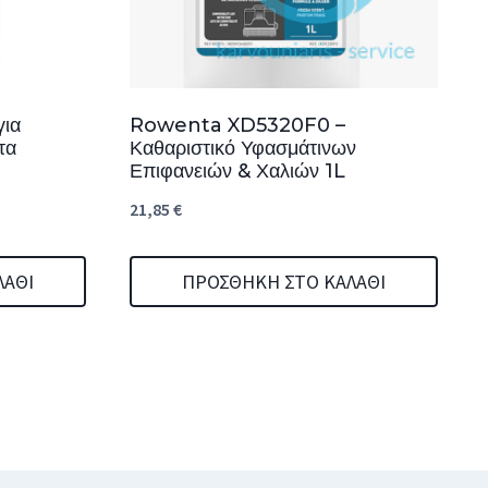
για
Rowenta XD5320F0 –
τα
Καθαριστικό Υφασμάτινων
Επιφανειών & Χαλιών 1L
21,85
€
ΛΆΘΙ
ΠΡΟΣΘΉΚΗ ΣΤΟ ΚΑΛΆΘΙ