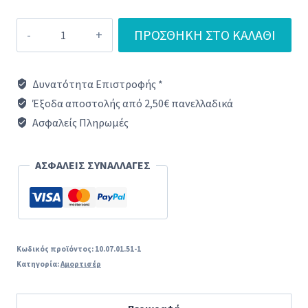
Αμορτισέρ
ΠΡΟΣΘΉΚΗ ΣΤΟ ΚΑΛΆΘΙ
120N
-
Δυνατότητα Επιστροφής *
Φ10mm
Έξοδα αποστολής από 2,50€ πανελλαδικά
SUSPA
Ασφαλείς Πληρωμές
πλυντηρίου
ρούχων
ΑΣΦΑΛΕΙΣ ΣΥΝΑΛΛΑΓΕΣ
AEG
/
SIEMENS
/
Κωδικός προϊόντος:
10.07.01.51-1
Κατηγορία:
Αμορτισέρ
PITSOS
1τεμ