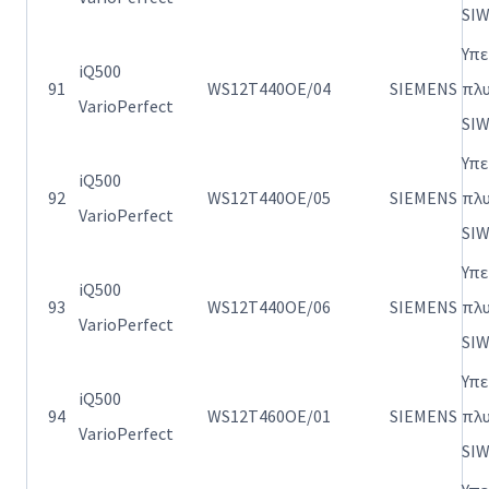
SI
Υπ
iQ500
91
WS12T440OE/04
SIEMENS
πλ
VarioPerfect
SI
Υπ
iQ500
92
WS12T440OE/05
SIEMENS
πλ
VarioPerfect
SI
Υπ
iQ500
93
WS12T440OE/06
SIEMENS
πλ
VarioPerfect
SI
Υπ
iQ500
94
WS12T460OE/01
SIEMENS
πλ
VarioPerfect
SI