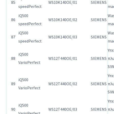
85
WS10K140OE/01
SIEMENS
speedPerfect
ma
iQ500
Wa
86
WS10K140OE/02
SIEMENS
speedPerfect
ma
iQ500
Wa
87
WS10K140OE/03
SIEMENS
speedPerfect
ma
Υπ
iQ500
88
WS12T440OE/01
SIEMENS
πλ
VarioPerfect
SI
Υπ
iQ500
89
WS12T440OE/02
SIEMENS
πλ
VarioPerfect
SI
Υπ
iQ500
90
WS12T440OE/03
SIEMENS
πλ
VarioPerfect