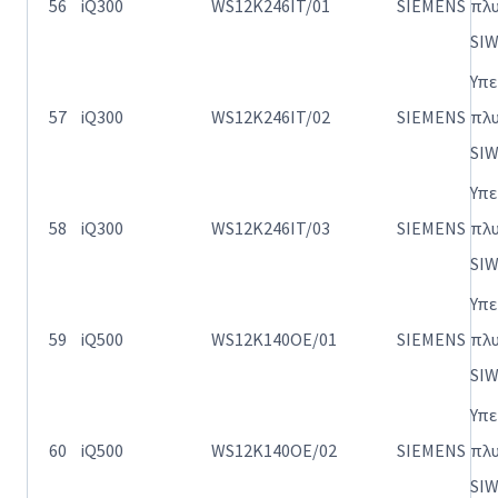
56
iQ300
WS12K246IT/01
SIEMENS
πλ
SI
Υπ
57
iQ300
WS12K246IT/02
SIEMENS
πλ
SI
Υπ
58
iQ300
WS12K246IT/03
SIEMENS
πλ
SI
Υπ
59
iQ500
WS12K140OE/01
SIEMENS
πλ
SI
Υπ
60
iQ500
WS12K140OE/02
SIEMENS
πλ
SI