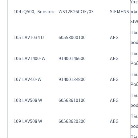
Υπ
104
iQ500, iSensoric
WS12K26COE/03
SIEMENS
πλ
SI
Πλ
105
LAV1034 U
60553000100
AEG
ρο
Πλ
106
LAV1400-W
91400146600
AEG
Ρο
Πλ
107
LAV4.0-W
91400134800
AEG
Ρο
Πλ
108
LAV508 W
60563610100
AEG
ρο
Πλ
109
LAV508 W
60563620200
AEG
ρο
Πλ