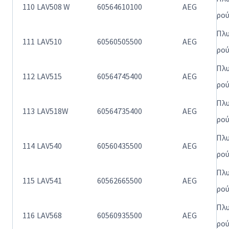
110
LAV508 W
60564610100
AEG
ρο
Πλ
111
LAV510
60560505500
AEG
ρο
Πλ
112
LAV515
60564745400
AEG
ρο
Πλ
113
LAV518W
60564735400
AEG
ρο
Πλ
114
LAV540
60560435500
AEG
ρο
Πλ
115
LAV541
60562665500
AEG
ρο
Πλ
116
LAV568
60560935500
AEG
ρο