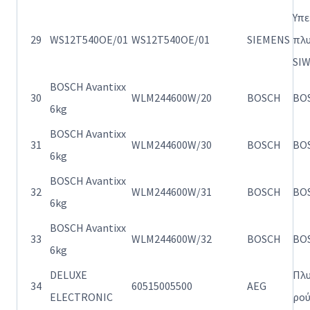
Υπ
29
WS12T540OE/01
WS12T540OE/01
SIEMENS
πλ
SI
BOSCH Avantixx
30
WLM244600W/20
BOSCH
BO
6kg
BOSCH Avantixx
31
WLM244600W/30
BOSCH
BO
6kg
BOSCH Avantixx
32
WLM244600W/31
BOSCH
BO
6kg
BOSCH Avantixx
33
WLM244600W/32
BOSCH
BO
6kg
DELUXE
Πλ
34
60515005500
AEG
ELECTRONIC
ρο