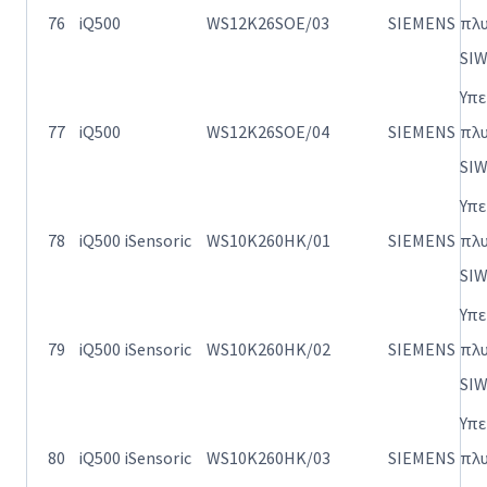
76
iQ500
WS12K26SOE/03
SIEMENS
πλ
SI
Υπ
77
iQ500
WS12K26SOE/04
SIEMENS
πλ
SI
Υπ
78
iQ500 iSensoric
WS10K260HK/01
SIEMENS
πλ
SI
Υπ
79
iQ500 iSensoric
WS10K260HK/02
SIEMENS
πλ
SI
Υπ
80
iQ500 iSensoric
WS10K260HK/03
SIEMENS
πλ