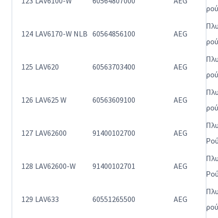
123
LAV6100-W
60564807000
AEG
ρο
Πλ
124
LAV6170-W NLB
60564856100
AEG
ρο
Πλ
125
LAV620
60563703400
AEG
ρο
Πλ
126
LAV625 W
60563609100
AEG
ρο
Πλ
127
LAV62600
91400102700
AEG
Ρο
Πλ
128
LAV62600-W
91400102701
AEG
Ρο
Πλ
129
LAV633
60551265500
AEG
ρο