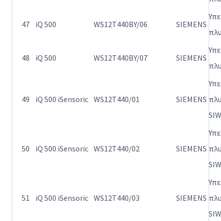
Υπ
47
iQ 500
WS12T440BY/06
SIEMENS
πλ
Υπ
48
iQ 500
WS12T440BY/07
SIEMENS
πλ
Υπ
49
iQ 500 iSensoric
WS12T440/01
SIEMENS
πλ
SI
Υπ
50
iQ 500 iSensoric
WS12T440/02
SIEMENS
πλ
SI
Υπ
51
iQ 500 iSensoric
WS12T440/03
SIEMENS
πλ
SI