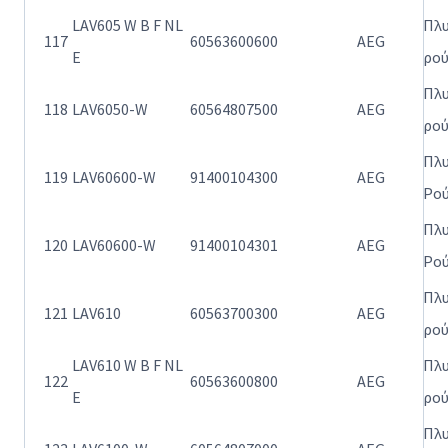
LAV605 W B F NL
Πλ
117
60563600600
AEG
E
ρο
Πλ
118
LAV6050-W
60564807500
AEG
ρο
Πλ
119
LAV60600-W
91400104300
AEG
Ρο
Πλ
120
LAV60600-W
91400104301
AEG
Ρο
Πλ
121
LAV610
60563700300
AEG
ρο
LAV610 W B F NL
Πλ
122
60563600800
AEG
E
ρο
Πλ