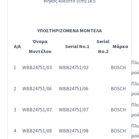
Μήκος κλειστό (cm):
18.5
ΥΠΟΣΤΗΡΙΖΟΜΕΝΑ ΜΟΝΤΕΛΑ
Όνομα
Serial
A/A
Serial No.1
Μάρκα
Μοντέλου
No.2
Πλ
1
WBB24751/03
WBB24751/03
BOSCH
ρο
Πλ
2
WBB24751/06
WBB24751/06
BOSCH
ρο
Πλ
3
WBB24751/07
WBB24751/07
BOSCH
ρο
Πλ
4
WBB24751/08
WBB24751/08
BOSCH
ρο