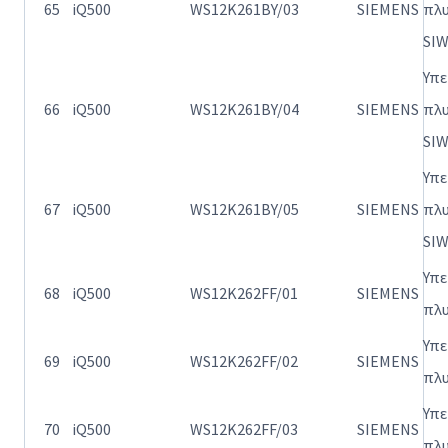
65
iQ500
WS12K261BY/03
SIEMENS
πλ
SI
Υπ
66
iQ500
WS12K261BY/04
SIEMENS
πλ
SI
Υπ
67
iQ500
WS12K261BY/05
SIEMENS
πλ
SI
Υπ
68
iQ500
WS12K262FF/01
SIEMENS
πλ
Υπ
69
iQ500
WS12K262FF/02
SIEMENS
πλ
Υπ
70
iQ500
WS12K262FF/03
SIEMENS
πλ