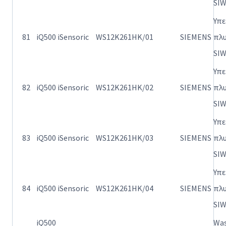
SI
Υπ
81
iQ500 iSensoric
WS12K261HK/01
SIEMENS
πλ
SI
Υπ
82
iQ500 iSensoric
WS12K261HK/02
SIEMENS
πλ
SI
Υπ
83
iQ500 iSensoric
WS12K261HK/03
SIEMENS
πλ
SI
Υπ
84
iQ500 iSensoric
WS12K261HK/04
SIEMENS
πλ
SI
iQ500
Wa