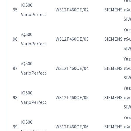
Υπ
iQ500
95
WS12T460OE/02
SIEMENS
πλ
VarioPerfect
SI
Υπ
iQ500
96
WS12T460OE/03
SIEMENS
πλ
VarioPerfect
SI
Υπ
iQ500
97
WS12T460OE/04
SIEMENS
πλ
VarioPerfect
SI
Υπ
iQ500
98
WS12T460OE/05
SIEMENS
πλ
VarioPerfect
SI
Υπ
iQ500
99
WS12T460OE/06
SIEMENS
πλ