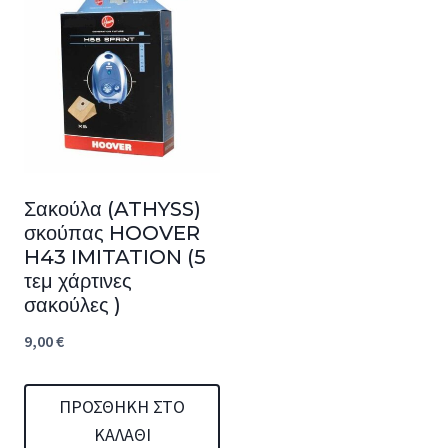
Σακούλα (ATHYSS)
σκούπας HOOVER
H43 IMITATION (5
τεμ χάρτινες
σακούλες )
9,00
€
ΠΡΟΣΘΉΚΗ ΣΤΟ
ΚΑΛΆΘΙ