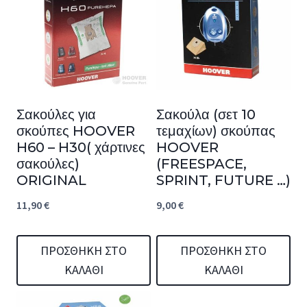
Σακούλες για
Σακούλα (σετ 10
σκούπες HOOVER
τεμαχίων) σκούπας
H60 – H30( χάρτινες
HOOVER
σακούλες)
(FREESPACE,
ORIGINAL
SPRINT, FUTURE …)
11,90
€
9,00
€
ΠΡΟΣΘΉΚΗ ΣΤΟ
ΠΡΟΣΘΉΚΗ ΣΤΟ
ΚΑΛΆΘΙ
ΚΑΛΆΘΙ