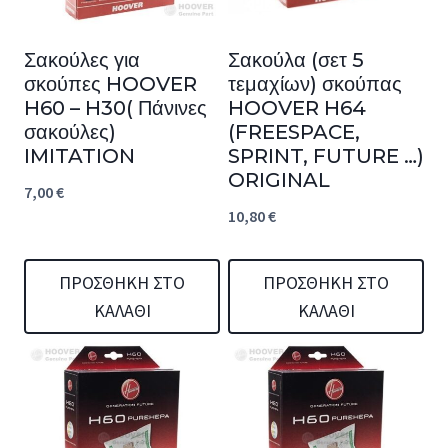
Σακούλες για
Σακούλα (σετ 5
σκούπες HOOVER
τεμαχίων) σκούπας
H60 – H30( Πάνινες
HOOVER H64
σακούλες)
(FREESPACE,
IMITATION
SPRINT, FUTURE …)
ORIGINAL
7,00
€
10,80
€
ΠΡΟΣΘΉΚΗ ΣΤΟ
ΠΡΟΣΘΉΚΗ ΣΤΟ
ΚΑΛΆΘΙ
ΚΑΛΆΘΙ