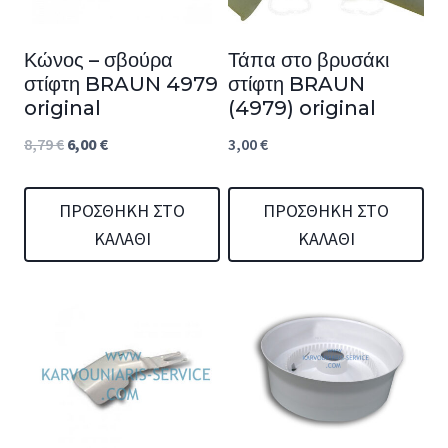
Κώνος – σβούρα
Τάπα στο βρυσάκι
στίφτη BRAUN 4979
στίφτη BRAUN
original
(4979) original
Original
Η
8,79
€
6,00
€
3,00
€
price
τρέχουσα
was:
τιμή
ΠΡΟΣΘΉΚΗ ΣΤΟ
ΠΡΟΣΘΉΚΗ ΣΤΟ
ΚΑΛΆΘΙ
ΚΑΛΆΘΙ
8,79 €.
είναι:
6,00 €.