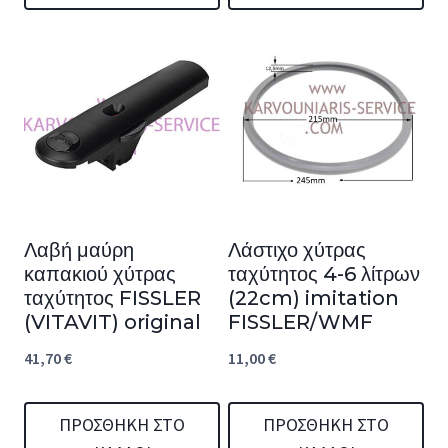
Λαβή μαύρη
Λάστιχο χύτρας
καπακιού χύτρας
ταχύτητος 4-6 λίτρων
ταχύτητος FISSLER
(22cm) imitation
(VITAVIT) original
FISSLER/WMF
41,70
€
11,00
€
ΠΡΟΣΘΉΚΗ ΣΤΟ
ΠΡΟΣΘΉΚΗ ΣΤΟ