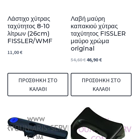
Λάστιχο χύτρας
Λαβή μαύρη
ταχύτητος 8-10
καπακιού χύτρας
λίτρων (26cm)
ταχύτητος FISSLER
FISSLER/WMF
μαύρο χρώμα
original
11,00
€
Original
Η
54,60
€
46,90
€
price
τρέχουσα
was:
τιμή
ΠΡΟΣΘΉΚΗ ΣΤΟ
ΠΡΟΣΘΉΚΗ ΣΤΟ
ΚΑΛΆΘΙ
ΚΑΛΆΘΙ
54,60 €.
είναι:
46,90 €.