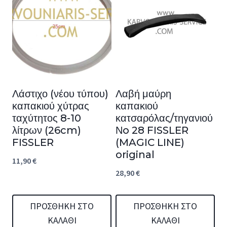
Λάστιχο (νέου τύπου)
Λαβή μαύρη
καπακιού χύτρας
καπακιού
ταχύτητος 8-10
κατσαρόλας/τηγανιού
λίτρων (26cm)
Νo 28 FISSLER
FISSLER
(MAGIC LINE)
original
11,90
€
28,90
€
ΠΡΟΣΘΉΚΗ ΣΤΟ
ΠΡΟΣΘΉΚΗ ΣΤΟ
ΚΑΛΆΘΙ
ΚΑΛΆΘΙ