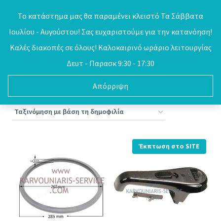
Skip
Το κατάστημα μας θα παραμένει κλειστό Τα Σάββατα
to
Ιουλίου - Αυγούστου! Σας ευχαριστούμε για την κατανόηση!
0
content
Καλές διακοπές σε όλους! Καλοκαιρινό ωράριο λειτουργίας
Δευτ - Παρασκ 9:30 - 17:30
Απόρριψη
Sorted
Βλέπετε 1–16 από 29 αποτελέσματα
by
popularity
Έκπτωση στο SITE