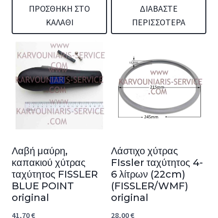
ΠΡΟΣΘΉΚΗ ΣΤΟ
ΔΙΑΒΆΣΤΕ
ΚΑΛΆΘΙ
ΠΕΡΙΣΣΌΤΕΡΑ
Λαβή μαύρη,
Λάστιχο χύτρας
καπακιού χύτρας
FIssler ταχύτητος 4-
ταχύτητος FISSLER
6 λίτρων (22cm)
BLUE POINT
(FISSLER/WMF)
original
original
41,70
€
28,00
€