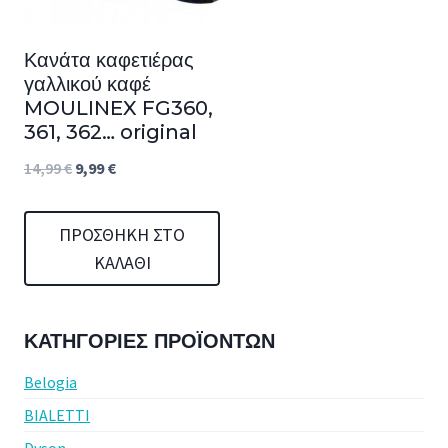
Κανάτα καφετιέρας
γαλλικού καφέ
MOULINEX FG360,
361, 362… original
Original
Η
14,99
€
9,99
€
price
τρέχουσα
was:
τιμή
ΠΡΟΣΘΉΚΗ ΣΤΟ
ΚΑΛΆΘΙ
14,99 €.
είναι:
9,99 €.
ΚΑΤΗΓΟΡΊΕΣ ΠΡΟΪΌΝΤΩΝ
Belogia
BIALETTI
Dyson