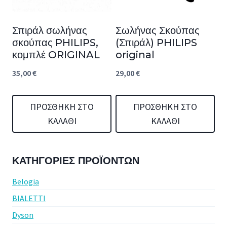
Σπιράλ σωλήνας
Σωλήνας Σκούπας
σκούπας PHILIPS,
(Σπιράλ) PHILIPS
κομπλέ ORIGINAL
original
35,00
€
29,00
€
ΠΡΟΣΘΉΚΗ ΣΤΟ
ΠΡΟΣΘΉΚΗ ΣΤΟ
ΚΑΛΆΘΙ
ΚΑΛΆΘΙ
ΚΑΤΗΓΟΡΊΕΣ ΠΡΟΪΌΝΤΩΝ
Belogia
BIALETTI
Dyson