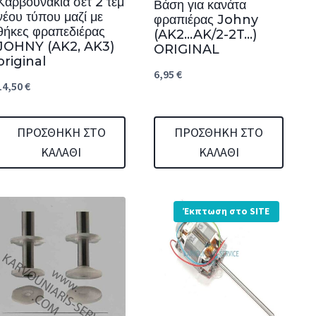
Καρβουνάκια σετ 2 τεμ
Βάση για κανάτα
νέου τύπου μαζί με
φραπιέρας Johny
θήκες φραπεδιέρας
(AK2…AK/2-2T…)
JOHNY (AK2, AK3)
ORIGINAL
original
6,95
€
14,50
€
ΠΡΟΣΘΉΚΗ ΣΤΟ
ΠΡΟΣΘΉΚΗ ΣΤΟ
ΚΑΛΆΘΙ
ΚΑΛΆΘΙ
Έκπτωση στο SITE