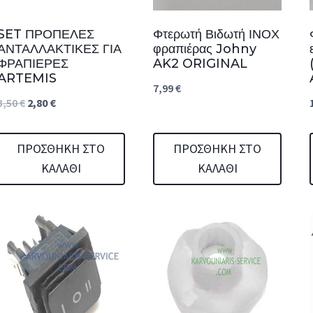
SET ΠΡΟΠΕΛΕΣ
Φτερωτή Βιδωτή ΙΝΟΧ
ΑΝΤΑΛΛΑΚΤΙΚΕΣ ΓΙΑ
φραπιέρας Johny
ΦΡΑΠΙΕΡΕΣ
AK2 ORIGINAL
ARTEMIS
7,99
€
Original
Η
3,50
€
2,80
€
price
τρέχουσα
was:
τιμή
ΠΡΟΣΘΉΚΗ ΣΤΟ
ΠΡΟΣΘΉΚΗ ΣΤΟ
ΚΑΛΆΘΙ
ΚΑΛΆΘΙ
3,50 €.
είναι:
2,80 €.