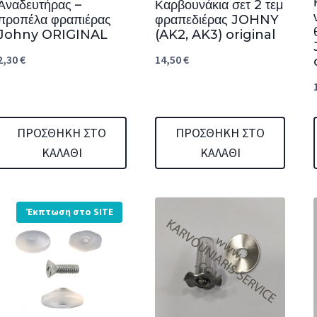
Αναδευτήρας –
Καρβουνάκια σετ 2 τεμ
προπέλα φραπιέρας
φραπεδιέρας JOHNY
Johny ORIGINAL
(AK2, AK3) original
2,30
€
14,50
€
ΠΡΟΣΘΉΚΗ ΣΤΟ
ΠΡΟΣΘΉΚΗ ΣΤΟ
ΚΑΛΆΘΙ
ΚΑΛΆΘΙ
Έκπτωση στο SITE