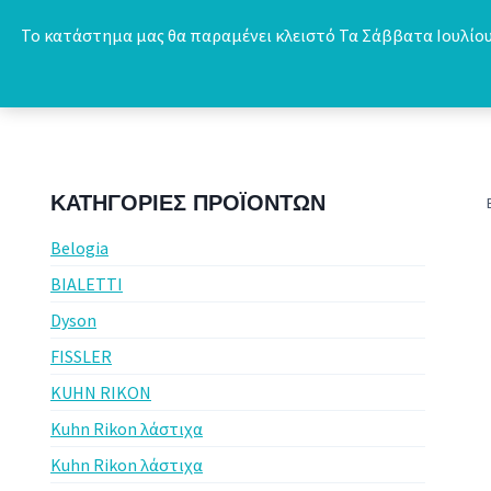
Skip
Το κατάστημα μας θα παραμένει κλειστό Τα Σάββατα Ιουλίου 
to
content
ΚΑΤΗΓΟΡΊΕΣ ΠΡΟΪΌΝΤΩΝ
Belogia
BIALETTI
Dyson
FISSLER
KUHN RIKON
Kuhn Rikon λάστιχα
Kuhn Rikon λάστιχα