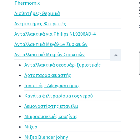
Thermomix
Αισθητήρες-Θερμικά
Ανεμιστήρες-Φτερωτές
Ανταλλακτικά για Philips NL9206AD-4
Ανταλλακτικά Μεγάλων Συσκευών
Ανταλλακτικά Μικρών Συσκευών
Ανταλλακτικά σεσουάρ-ξυριστικής
Αρτοπαρασκευαστής
Ιονιστής - Αφυγραντήρας
Κανάτα φιλτραρίσματος νερού
Λεμονοστίφτης επαγελμ
Μικροσυσκευές κουζίνας
Μίξερ
Μίξερ Blender johny