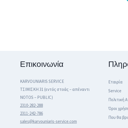
Επικοινωνία
Πληρ
KARVOUNIARIS SERVICE
Εταιρία
ΤΣΙΜΙΣΚΗ 31 (εντός στοάς – απέναντι
Service
NOTOS – PUBLIC)
Πολιτική 
2310-282-288
Όροι χρήσ
2311-242-786
Που θα βρ
sales@karvouniaris-service.com