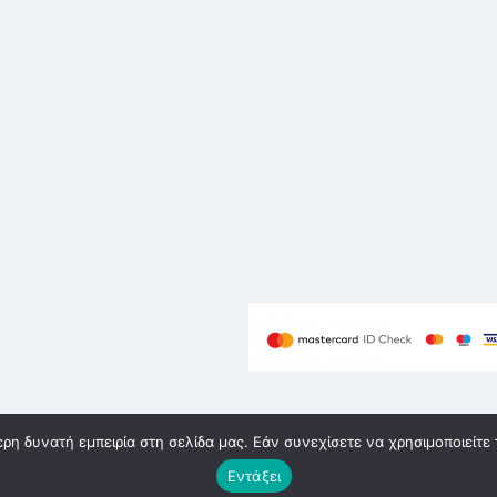
η δυνατή εμπειρία στη σελίδα μας. Εάν συνεχίσετε να χρησιμοποιείτε 
υή eshop Θεσσαλονίκη
Εντάξει