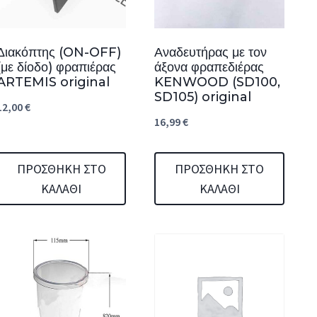
Διακόπτης (ON-OFF)
Αναδευτήρας με τον
(με δίοδο) φραπιέρας
άξονα φραπεδιέρας
ARTEMIS original
KENWOOD (SD100,
SD105) original
12,00
€
16,99
€
ΠΡΟΣΘΉΚΗ ΣΤΟ
ΠΡΟΣΘΉΚΗ ΣΤΟ
ΚΑΛΆΘΙ
ΚΑΛΆΘΙ