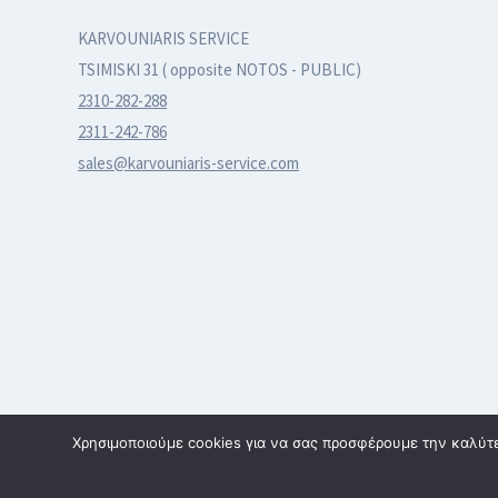
KARVOUNIARIS SERVICE
TSIMISKI 31 ( opposite NOTOS - PUBLIC)
2310-282-288
2311-242-786
sales@karvouniaris-service.com
Χρησιμοποιούμε cookies για να σας προσφέρουμε την καλύτερ
© 2026 karvouniaris - service | All rights reserved | Κατασκε
SmartWebDesign