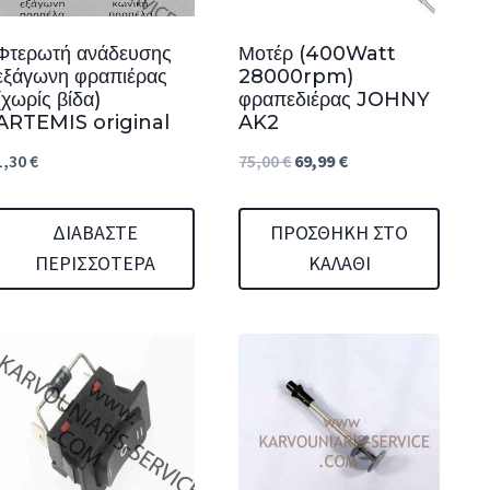
Φτερωτή ανάδευσης
Μοτέρ (400Watt
εξάγωνη φραπιέρας
28000rpm)
(χωρίς βίδα)
φραπεδιέρας JOHNY
ARTEMIS original
AK2
Original
Η
1,30
€
75,00
€
69,99
€
price
τρέχουσα
was:
τιμή
ΔΙΑΒΆΣΤΕ
ΠΡΟΣΘΉΚΗ ΣΤΟ
ΠΕΡΙΣΣΌΤΕΡΑ
ΚΑΛΆΘΙ
75,00 €.
είναι:
69,99 €.