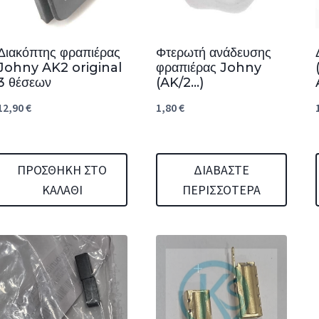
Διακόπτης φραπιέρας
Φτερωτή ανάδευσης
Johny AK2 original
φραπιέρας Johny
3 θέσεων
(AK/2…)
12,90
€
1,80
€
ΠΡΟΣΘΉΚΗ ΣΤΟ
ΔΙΑΒΆΣΤΕ
ΚΑΛΆΘΙ
ΠΕΡΙΣΣΌΤΕΡΑ