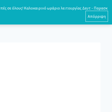
πές σε όλους! Καλοκαιρινό ωράριο λειτουργίας Δευτ - Παρασκ
0
Απόρριψη