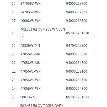
15
347056V-WN
94000267900
16
347056V-WN
94000267901
17
40006VS-WN
94000263500
402.181.82 OVN 908 W OVEN
18
857911701010
IK
19
43336VY-MN
94794205300
20
47056VS-MN
94000263800
21
47056VS-MN
94000264700
22
47056VS-WN
94000203100
23
47056VS-WN
94000263700
24
47056VS-WN
94000264800
25
500 947 51
857916901512
502.451.56 OV T005 S OVEN