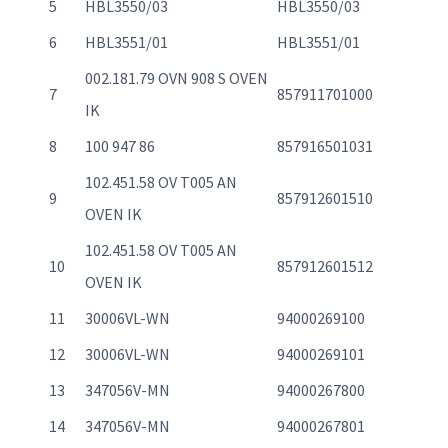
5
HBL3550/03
HBL3550/03
6
HBL3551/01
HBL3551/01
002.181.79 OVN 908 S OVEN
7
857911701000
IK
8
100 947 86
857916501031
102.451.58 OV T005 AN
9
857912601510
OVEN IK
102.451.58 OV T005 AN
10
857912601512
OVEN IK
11
30006VL-WN
94000269100
12
30006VL-WN
94000269101
13
347056V-MN
94000267800
14
347056V-MN
94000267801