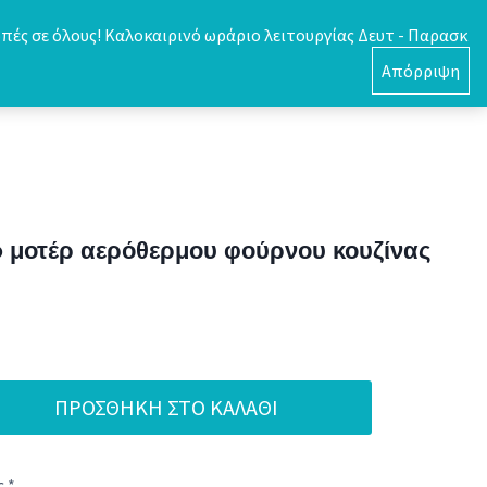
πές σε όλους! Καλοκαιρινό ωράριο λειτουργίας Δευτ - Παρασκ
0
Απόρριψη
 μοτέρ αερόθερμου φούρνου κουζίνας
ΠΡΟΣΘΉΚΗ ΣΤΟ ΚΑΛΆΘΙ
 *