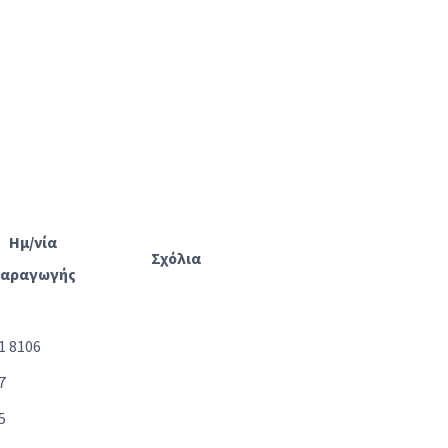
Ημ/νία
Σχόλια
αραγωγής
1 8106
7
5