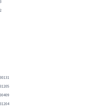
3
2
30131
31205
30409
31204