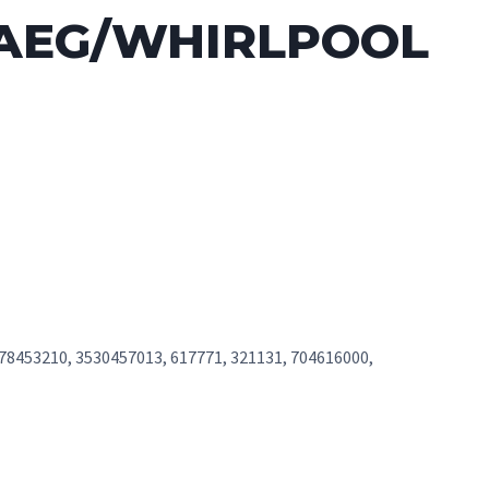
G/AEG/WHIRLPOOL
78453210, 3530457013, 617771, 321131, 704616000,