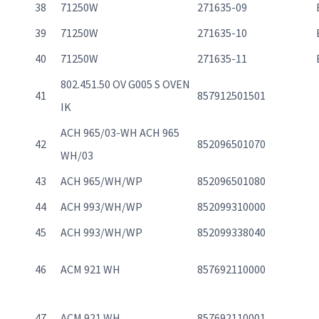
38
71250W
271635-09
39
71250W
271635-10
40
71250W
271635-11
802.451.50 OV G005 S OVEN
41
857912501501
IK
ACH 965/03-WH ACH 965
42
852096501070
WH/03
43
ACH 965/WH/WP
852096501080
44
ACH 993/WH/WP
852099310000
45
ACH 993/WH/WP
852099338040
46
ACM 921 WH
857692110000
47
ACM 921 WH
857692110001